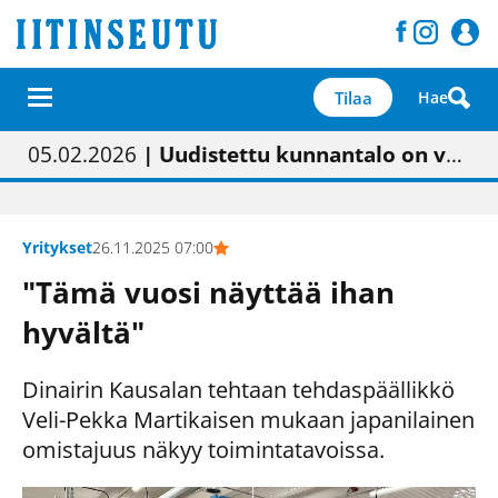
Tilaa
Hae
01.02.2026
05.02.2026
23.04.2026
| Painon vaihtumisen pitäisi näkyä hieman parempana painojäljen laatuna lehdessä
| Uudistettu kunnantalo on valoisa
| “Olemme käynnistämässä uudelleen keskustavisiotyön”
09.05.2026
| "Maalla on totuttu elämään omavaraisemmin kuin kaupungissa"
Yritykset
26.11.2025 07:00
"Tämä vuosi näyttää ihan
hyvältä"
Dinairin Kausalan tehtaan tehdaspäällikkö
Veli-Pekka Martikaisen mukaan japanilainen
omistajuus näkyy toimintatavoissa.