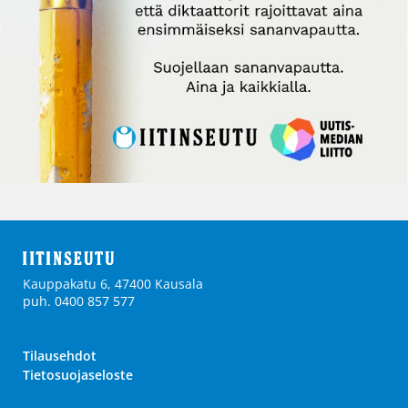
Kauppakatu 6, 47400 Kausala
puh. 0400 857 577
Tilausehdot
Tietosuojaseloste