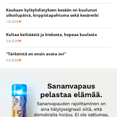
Kaukaan kyläyhdistyksen kesään on kuulunut
ulkoilupäivä, kirppistapahtuma sekä kesäretki
1.8.2026
Kultaa keihäästä ja kiekosta, hopeaa kuulasta
3.8.2026
"Tärkeintä on ensin avata ovi"
5.8.2026