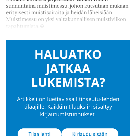
sunnuntaina muistimessu, johon kutsutaan mukaan
erityisesti muistisairaita ja heidän läheisiään.
Muistimessu on yksi valtakunnallisen muistiviikon
tapahtumista.�
HALUATKO
JATKAA
LUKEMISTA?
Artikkeli on luettavissa Iitinseutu-lehden
tilaajille. Kaikkiin tilauksiin sisältyy
kirjautumistunnukset.
Tilaa lehti
Kirjaudu sisään