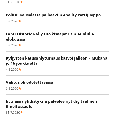
31.7.2026
Poliisi: Kausalassa jäi haaviin epäilty rattijuoppo
2.8.2026
Lahti Historic Rally tuo kisaajat Iitin seudulle
elokuussa
3.8.2026
Kyljysten katusählyturnaus kasvoi jälleen – Mukana
jo 16 joukkuetta
4.8.2026
Valitus oli odotettavissa
6.8.2026
Iittiläisiä yhdistyksiä palvelee nyt digitaalinen
ilmoitustaulu
31.7.2026