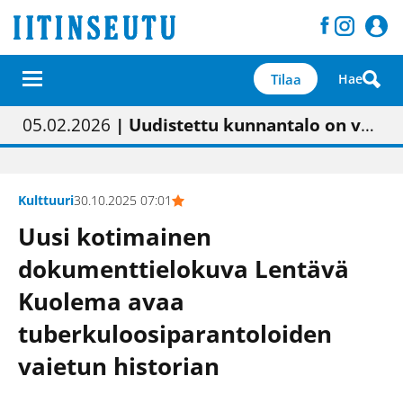
Tilaa
Hae
01.02.2026
05.02.2026
23.04.2026
| Painon vaihtumisen pitäisi näkyä hieman parempana painojäljen laatuna lehdessä
| Uudistettu kunnantalo on valoisa
| “Olemme käynnistämässä uudelleen keskustavisiotyön”
09.05.2026
| "Maalla on totuttu elämään omavaraisemmin kuin kaupungissa"
Kulttuuri
30.10.2025 07:01
Uusi kotimainen
dokumenttielokuva Lentävä
Kuolema avaa
tuberkuloosiparantoloiden
vaietun historian