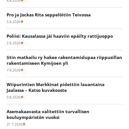
4.8.2026
Pro ja Jockas Rita seppelöitiin Teivossa
5.8.2026
Poliisi: Kausalassa jäi haaviin epäilty rattijuoppo
2.8.2026
Iitin matkailu ry hakee rakentamislupaa riippusillan
rakentamiseen Kymijoen yli
7.8.2026
Wiipurintien Markkinat pidettiin lauantaina
Jaalassa – Katso kuvakooste
9.8.2026
Asemakaavasta valitettiin turvallisen
kouluympäristön vuoksi
31.7.2026