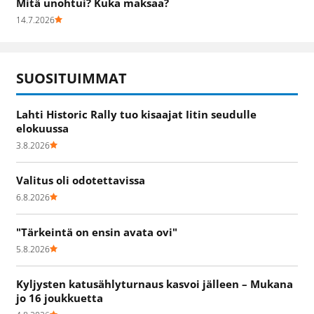
Mitä unohtui? Kuka maksaa?
14.7.2026
SUOSITUIMMAT
Lahti Historic Rally tuo kisaajat Iitin seudulle
elokuussa
3.8.2026
Valitus oli odotettavissa
6.8.2026
"Tärkeintä on ensin avata ovi"
5.8.2026
Kyljysten katusählyturnaus kasvoi jälleen – Mukana
jo 16 joukkuetta