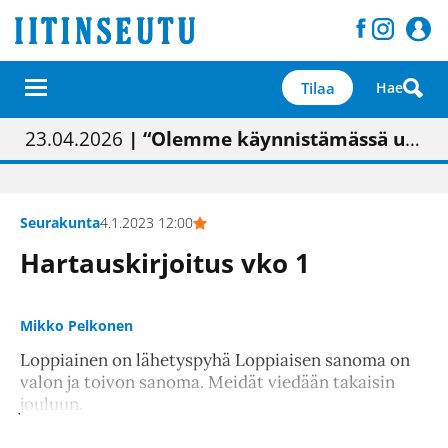
Tilaa
Hae
01.02.2026
05.02.2026
23.04.2026
| Painon vaihtumisen pitäisi näkyä hieman parempana painojäljen laatuna lehdessä
| Uudistettu kunnantalo on valoisa
| “Olemme käynnistämässä uudelleen keskustavisiotyön”
09.05.2026
| "Maalla on totuttu elämään omavaraisemmin kuin kaupungissa"
Seurakunta
4.1.2023 12:00
Hartauskirjoitus vko 1
Mikko Pelkonen
Loppiainen on lähetyspyhä Loppiaisen sanoma on
valon ja toivon sanoma. Meidät viedään takaisin
jouluun.