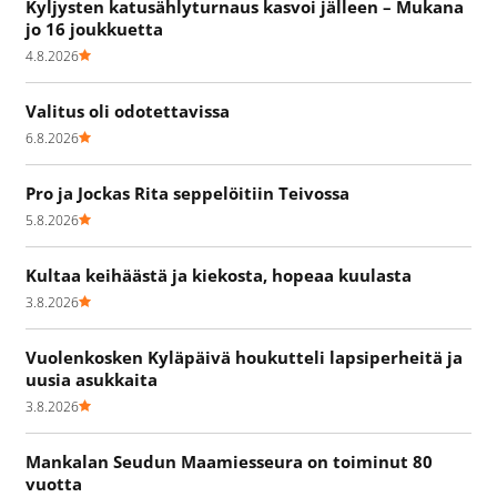
Kyljysten katusählyturnaus kasvoi jälleen – Mukana
jo 16 joukkuetta
4.8.2026
Valitus oli odotettavissa
6.8.2026
Pro ja Jockas Rita seppelöitiin Teivossa
5.8.2026
Kultaa keihäästä ja kiekosta, hopeaa kuulasta
3.8.2026
Vuolenkosken Kyläpäivä houkutteli lapsiperheitä ja
uusia asukkaita
3.8.2026
Mankalan Seudun Maamiesseura on toiminut 80
vuotta