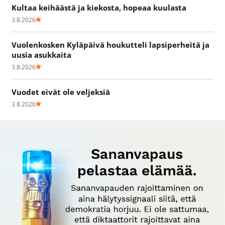
Kultaa keihäästä ja kiekosta, hopeaa kuulasta
3.8.2026
Vuolenkosken Kyläpäivä houkutteli lapsiperheitä ja
uusia asukkaita
3.8.2026
Vuodet eivät ole veljeksiä
3.8.2026