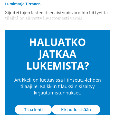
Lumimarja Tirronen
Sijoitettujen lasten itsenäistymisvaroihin liittyviltä
tileiltä on siirretty luvattomasti varoja.
HALUATKO
JATKAA
LUKEMISTA?
Artikkeli on luettavissa Iitinseutu-lehden
tilaajille. Kaikkiin tilauksiin sisältyy
kirjautumistunnukset.
Tilaa lehti
Kirjaudu sisään