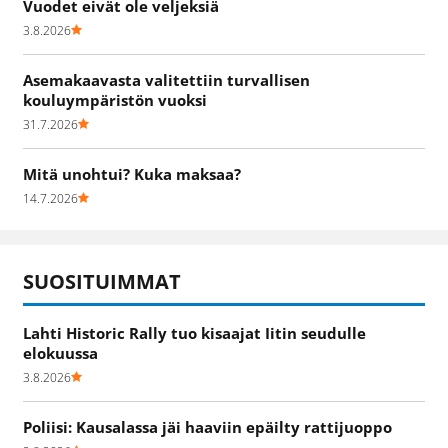
Vuodet eivät ole veljeksiä
3.8.2026
Asemakaavasta valitettiin turvallisen
kouluympäristön vuoksi
31.7.2026
Mitä unohtui? Kuka maksaa?
14.7.2026
SUOSITUIMMAT
Lahti Historic Rally tuo kisaajat Iitin seudulle
elokuussa
3.8.2026
Poliisi: Kausalassa jäi haaviin epäilty rattijuoppo