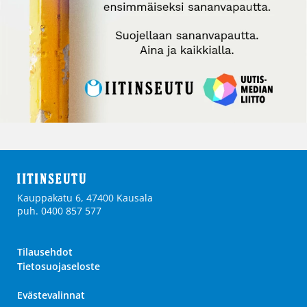
Kauppakatu 6, 47400 Kausala
puh. 0400 857 577
Tilausehdot
Tietosuojaseloste
Evästevalinnat