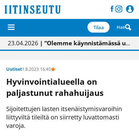
Tilaa
Hae
01.02.2026
05.02.2026
23.04.2026
| Painon vaihtumisen pitäisi näkyä hieman parempana painojäljen laatuna lehdessä
| Uudistettu kunnantalo on valoisa
| “Olemme käynnistämässä uudelleen keskustavisiotyön”
09.05.2026
| "Maalla on totuttu elämään omavaraisemmin kuin kaupungissa"
Uutiset
1.8.2023 16:45
Hyvinvointialueella on
paljastunut rahahuijaus
Sijoitettujen lasten itsenäistymisvaroihin
liittyviltä tileiltä on siirretty luvattomasti
varoja.