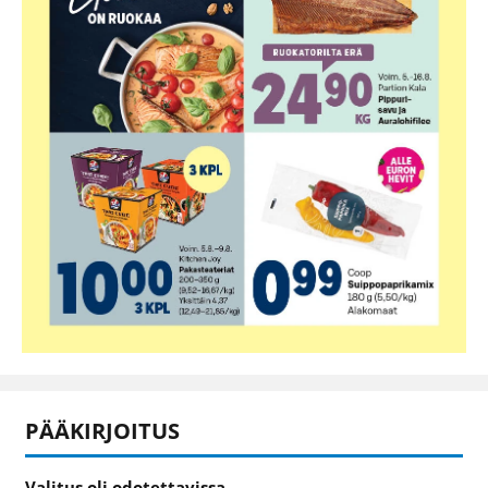
PÄÄKIRJOITUS
Valitus oli odotettavissa