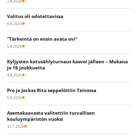
2.8.2026
Valitus oli odotettavissa
6.8.2026
"Tärkeintä on ensin avata ovi"
5.8.2026
Kyljysten katusählyturnaus kasvoi jälleen – Mukana
jo 16 joukkuetta
4.8.2026
Pro ja Jockas Rita seppelöitiin Teivossa
5.8.2026
Asemakaavasta valitettiin turvallisen
kouluympäristön vuoksi
31.7.2026