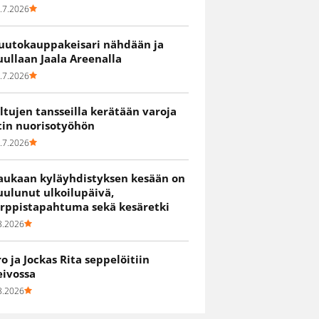
.7.2026
uutokauppakeisari nähdään ja
uullaan Jaala Areenalla
.7.2026
iltujen tansseilla kerätään varoja
itin nuorisotyöhön
.7.2026
aukaan kyläyhdistyksen kesään on
uulunut ulkoilupäivä,
irppistapahtuma sekä kesäretki
8.2026
ro ja Jockas Rita seppelöitiin
eivossa
8.2026