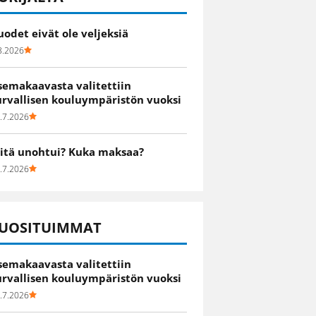
uodet eivät ole veljeksiä
8.2026
semakaavasta valitettiin
urvallisen kouluympäristön vuoksi
.7.2026
itä unohtui? Kuka maksaa?
.7.2026
UOSITUIMMAT
semakaavasta valitettiin
urvallisen kouluympäristön vuoksi
.7.2026