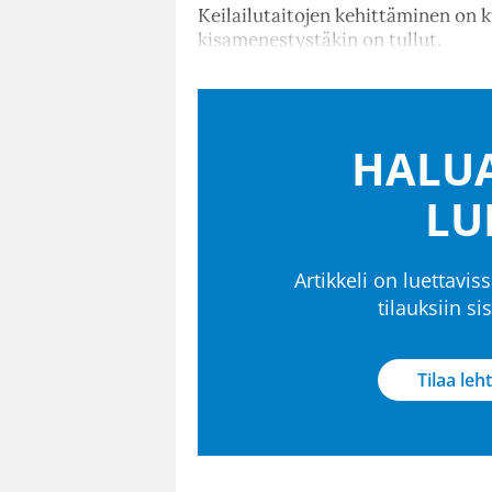
Keilailutaitojen kehittäminen on k
kisamenestystäkin on tullut.
HALUA
LU
Artikkeli on luettaviss
tilauksiin s
Tilaa leht