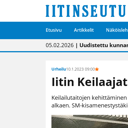
Etusivu
Artikkelit
Näköisleh
01.02.2026
05.02.2026
23.04.2026
| Painon vaihtumise
| Uudistettu kunnan
| “Olemme käynnist
09.05.2026
| "Maalla on totut
Urheilu
10.1.2023 09:00
Iitin Keilaaja
Keilailutaitojen kehittäminen
alkaen. SM-kisamenestystäkin