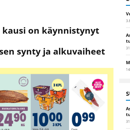
V
3.
1. kausi on käynnistynyt
A
t
en synty ja alkuvaiheet
31
M
14
S
A
t
31