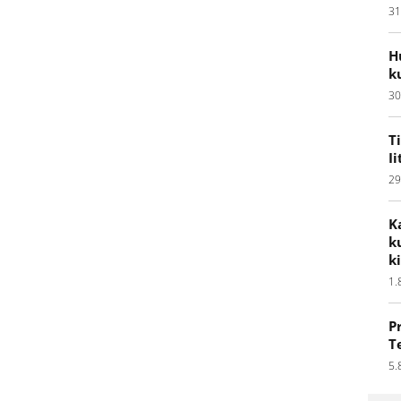
31
H
k
30
T
I
29
K
k
k
1.
P
T
5.