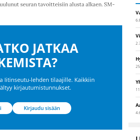
uulunut seuran tavoitteisiin alusta alkaen. SM-
V
6.
V
TKO JATKAA
2.
KEMISTA?
H
25
a Iitinseutu-lehden tilaajille. Kaikkiin
Y
isältyy kirjautumistunnukset.
11
A
i
Kirjaudu sisään
4.
L