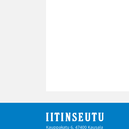
Kauppakatu 6, 47400 Kausala