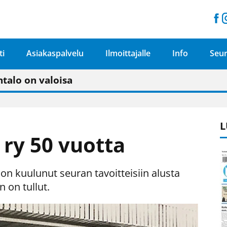
ti
Asiakaspalvelu
Ilmoittajalle
Info
Seur
n pitäisi näkyä hieman parempana painojäljen 
talo on valoisa
ämässä uudelleen keskustavisiotyön”
tu elämään omavaraisemmin kuin kaupungissa"
L
t ry 50 vuotta
 on kuulunut seuran tavoitteisiin alusta
 on tullut.