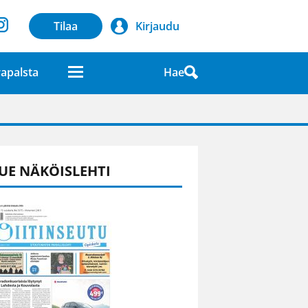
Tilaa
Kirjaudu
Hae
apalsta
laatuna lehdessä
UE NÄKÖISLEHTI