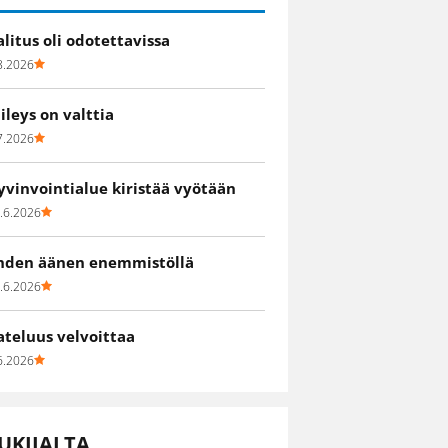
alitus oli odotettavissa
8.2026
iileys on valttia
7.2026
yvinvointialue kiristää vyötään
.6.2026
hden äänen enemmistöllä
.6.2026
ateluus velvoittaa
6.2026
UKIJALTA