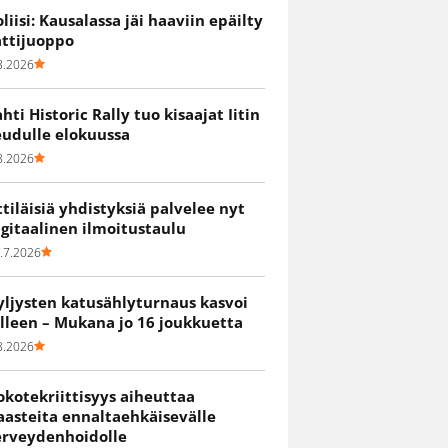
oliisi: Kausalassa jäi haaviin epäilty
attijuoppo
8.2026
ahti Historic Rally tuo kisaajat Iitin
eudulle elokuussa
8.2026
ittiläisiä yhdistyksiä palvelee nyt
igitaalinen ilmoitustaulu
.7.2026
yljysten katusählyturnaus kasvoi
älleen – Mukana jo 16 joukkuetta
8.2026
okotekriittisyys aiheuttaa
aasteita ennaltaehkäisevälle
erveydenhoidolle