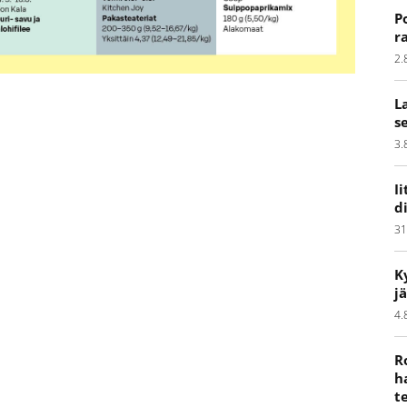
P
r
2.
L
s
3.
I
d
31
K
j
4.
R
h
t