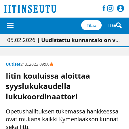
Tilaa
Hae
01.02.2026
05.02.2026
23.04.2026
| Painon vaihtumisen pitäisi näkyä hieman parempana painojäljen laatuna lehdessä
| Uudistettu kunnantalo on valoisa
| “Olemme käynnistämässä uudelleen keskustavisiotyön”
09.05.2026
| "Maalla on totuttu elämään omavaraisemmin kuin kaupungissa"
Uutiset
21.6.2023 09:00
Iitin kouluissa aloittaa
syyslukukaudella
lukukoordinaattori
Opetushallituksen tukemassa hankkeessa
ovat mukana kaikki Kymenlaakson kunnat
sekä Iitti.