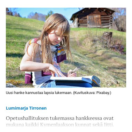
Uusi hanke kannustaa lapsia lukemaan. (Kuvituskuva: Pixabay.)
Lumimarja Tirronen
Opetushallituksen tukemassa hankkeessa ovat
mukana kaikki Kymenlaakson kunnat sekä Iitti.