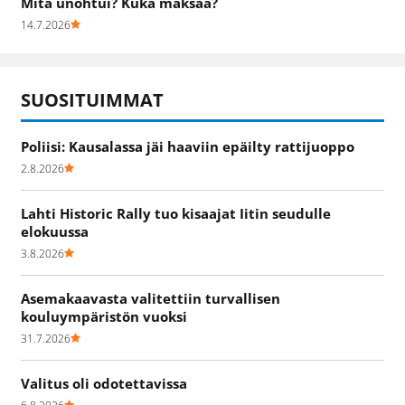
Mitä unohtui? Kuka maksaa?
14.7.2026
SUOSITUIMMAT
Poliisi: Kausalassa jäi haaviin epäilty rattijuoppo
2.8.2026
Lahti Historic Rally tuo kisaajat Iitin seudulle
elokuussa
3.8.2026
Asemakaavasta valitettiin turvallisen
kouluympäristön vuoksi
31.7.2026
Valitus oli odotettavissa