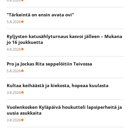
6.8.2026
"Tärkeintä on ensin avata ovi"
5.8.2026
Kyljysten katusählyturnaus kasvoi jälleen – Mukana
jo 16 joukkuetta
4.8.2026
Pro ja Jockas Rita seppelöitiin Teivossa
5.8.2026
Kultaa keihäästä ja kiekosta, hopeaa kuulasta
3.8.2026
Vuolenkosken Kyläpäivä houkutteli lapsiperheitä ja
uusia asukkaita
3.8.2026