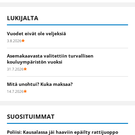
LUKIJALTA
Vuodet eivät ole veljeksiä
3.8.2026
Asemakaavasta valitettiin turvallisen
kouluympäristön vuoksi
31.7.2026
Mitä unohtui? Kuka maksaa?
14.7.2026
SUOSITUIMMAT
Poliisi: Kausalassa jäi haaviin epäilty rattijuoppo