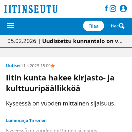
Tilaa
Hae
01.02.2026
05.02.2026
23.04.2026
| Painon vaihtumisen pitäisi näkyä hieman parempana painojäljen laatuna lehdessä
| Uudistettu kunnantalo on valoisa
| “Olemme käynnistämässä uudelleen keskustavisiotyön”
09.05.2026
| "Maalla on totuttu elämään omavaraisemmin kuin kaupungissa"
Uutiset
11.4.2023 15:00
Iitin kunta hakee kirjasto- ja
kulttuuripäällikköä
Kyseessä on vuoden mittainen sijaisuus.
Lumimarja Tirronen
Kyseessä on vuoden mittainen sijaisuus.