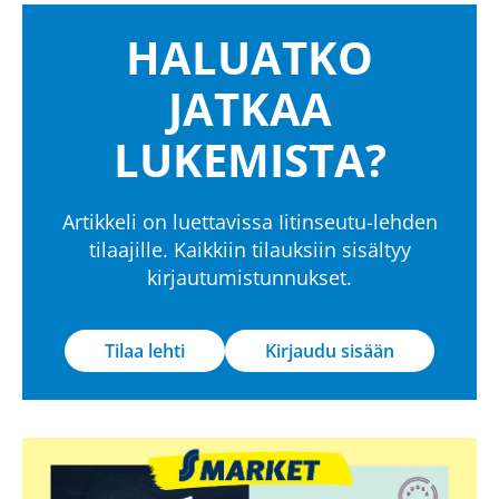
HALUATKO
JATKAA
LUKEMISTA?
Artikkeli on luettavissa Iitinseutu-lehden
tilaajille. Kaikkiin tilauksiin sisältyy
kirjautumistunnukset.
Tilaa lehti
Kirjaudu sisään