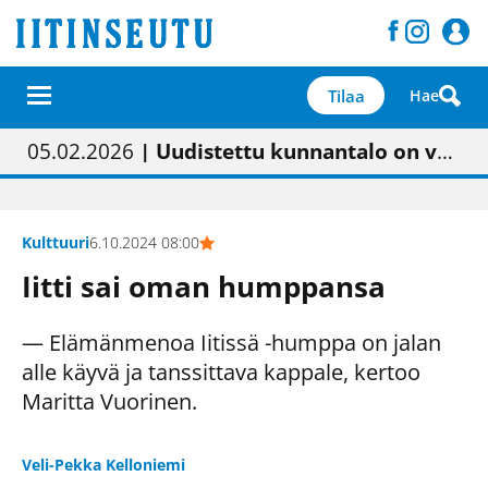
Tilaa
Hae
01.02.2026
05.02.2026
23.04.2026
| Painon vaihtumisen pitäisi näkyä hieman parempana painojäljen laatuna lehdessä
| Uudistettu kunnantalo on valoisa
| “Olemme käynnistämässä uudelleen keskustavisiotyön”
09.05.2026
| "Maalla on totuttu elämään omavaraisemmin kuin kaupungissa"
Kulttuuri
6.10.2024 08:00
Iitti sai oman humppansa
— Elämänmenoa Iitissä -humppa on jalan
alle käyvä ja tanssittava kappale, kertoo
Maritta Vuorinen.
Veli-Pekka Kelloniemi