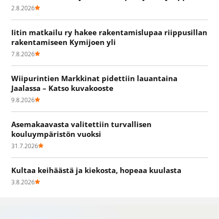
2.8.2026
Iitin matkailu ry hakee rakentamislupaa riippusillan
rakentamiseen Kymijoen yli
7.8.2026
Wiipurintien Markkinat pidettiin lauantaina
Jaalassa – Katso kuvakooste
9.8.2026
Asemakaavasta valitettiin turvallisen
kouluympäristön vuoksi
31.7.2026
Kultaa keihäästä ja kiekosta, hopeaa kuulasta
3.8.2026