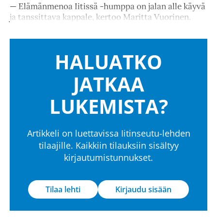
— Elämänmenoa Iitissä -humppa on jalan alle käyvä
ja tanssittava kappale, kertoo Maritta Vuorinen.
HALUATKO
JATKAA
LUKEMISTA?
Artikkeli on luettavissa Iitinseutu-lehden
tilaajille. Kaikkiin tilauksiin sisältyy
kirjautumistunnukset.
Tilaa lehti
Kirjaudu sisään