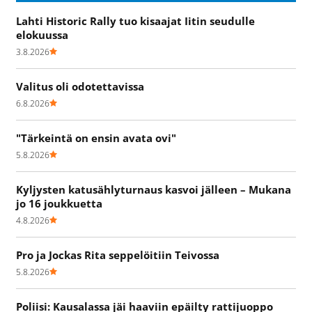
Lahti Historic Rally tuo kisaajat Iitin seudulle
elokuussa
3.8.2026
Valitus oli odotettavissa
6.8.2026
"Tärkeintä on ensin avata ovi"
5.8.2026
Kyljysten katusählyturnaus kasvoi jälleen – Mukana
jo 16 joukkuetta
4.8.2026
Pro ja Jockas Rita seppelöitiin Teivossa
5.8.2026
Poliisi: Kausalassa jäi haaviin epäilty rattijuoppo