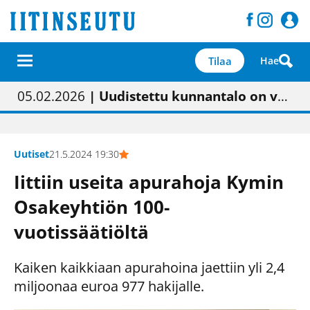
Tilaa
Hae
01.02.2026
05.02.2026
23.04.2026
| Painon vaihtumisen pitäisi näkyä hieman parempana painojäljen laatuna lehdessä
| Uudistettu kunnantalo on valoisa
| “Olemme käynnistämässä uudelleen keskustavisiotyön”
09.05.2026
| "Maalla on totuttu elämään omavaraisemmin kuin kaupungissa"
Uutiset
21.5.2024 19:30
Iittiin useita apurahoja Kymin
Osakeyhtiön 100-
vuotissäätiöltä
Kaiken kaikkiaan apurahoina jaettiin yli 2,4
miljoonaa euroa 977 hakijalle.