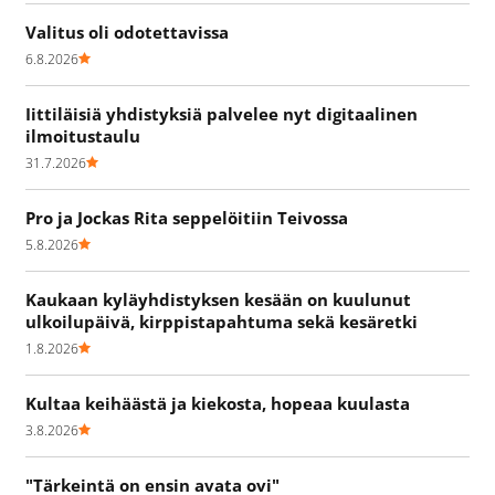
Valitus oli odotettavissa
6.8.2026
Iittiläisiä yhdistyksiä palvelee nyt digitaalinen
ilmoitustaulu
31.7.2026
Pro ja Jockas Rita seppelöitiin Teivossa
5.8.2026
Kaukaan kyläyhdistyksen kesään on kuulunut
ulkoilupäivä, kirppistapahtuma sekä kesäretki
1.8.2026
Kultaa keihäästä ja kiekosta, hopeaa kuulasta
3.8.2026
"Tärkeintä on ensin avata ovi"