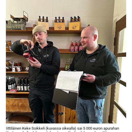
Iittiläinen Keke Soikkeli (kuvassa oikealla) sai 5 000 euron apurahan