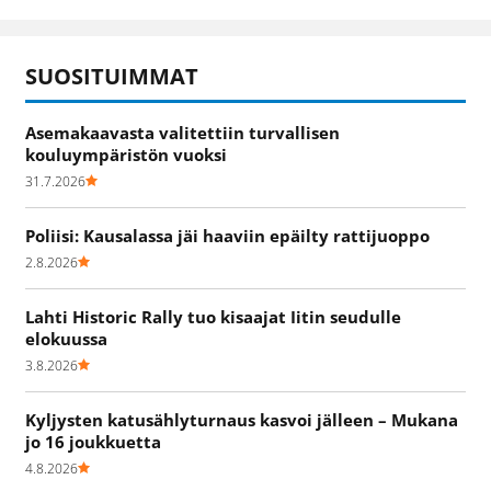
SUOSITUIMMAT
Asemakaavasta valitettiin turvallisen
kouluympäristön vuoksi
31.7.2026
Poliisi: Kausalassa jäi haaviin epäilty rattijuoppo
2.8.2026
Lahti Historic Rally tuo kisaajat Iitin seudulle
elokuussa
3.8.2026
Kyljysten katusählyturnaus kasvoi jälleen – Mukana
jo 16 joukkuetta
4.8.2026