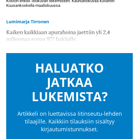
Koston enkeli -elokuvan tekemiseen. Kauhuelokuvaa kuvattiin
Kuusankoskella maaliskuussa.
Lumimarja Tirronen
Kaiken kaikkiaan apurahoina jaettiin yli 2,4
miljoonaa euroa 977 hakijalle.
HALUATKO
JATKAA
LUKEMISTA?
Artikkeli on luettavissa Iitinseutu-lehden
tilaajille. Kaikkiin tilauksiin sisältyy
kirjautumistunnukset.