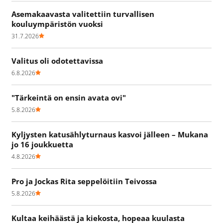
Asemakaavasta valitettiin turvallisen
kouluympäristön vuoksi
31.7.2026
Valitus oli odotettavissa
6.8.2026
"Tärkeintä on ensin avata ovi"
5.8.2026
Kyljysten katusählyturnaus kasvoi jälleen – Mukana
jo 16 joukkuetta
4.8.2026
Pro ja Jockas Rita seppelöitiin Teivossa
5.8.2026
Kultaa keihäästä ja kiekosta, hopeaa kuulasta