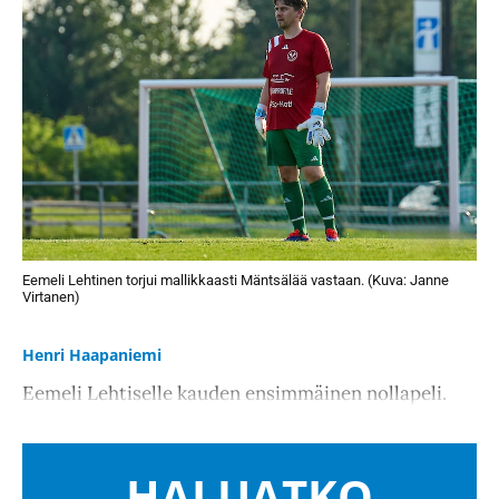
Eemeli Lehtinen torjui mallikkaasti Mäntsälää vastaan. (Kuva: Janne
Virtanen)
Henri Haapaniemi
Eemeli Lehtiselle kauden ensimmäinen nollapeli.
HALUATKO