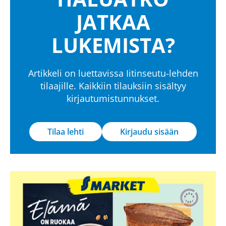
JATKAA
LUKEMISTA?
Artikkeli on luettavissa Iitinseutu-lehden
tilaajille. Kaikkiin tilauksiin sisältyy
kirjautumistunnukset.
Tilaa lehti
Kirjaudu sisään