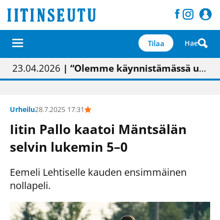
Tilaa
Hae
01.02.2026
05.02.2026
23.04.2026
| Painon vaihtumisen pitäisi näkyä hieman parempana painojäljen laatuna lehdessä
| Uudistettu kunnantalo on valoisa
| “Olemme käynnistämässä uudelleen keskustavisiotyön”
09.05.2026
| "Maalla on totuttu elämään omavaraisemmin kuin kaupungissa"
Urheilu
28.7.2025 17:31
Iitin Pallo kaatoi Mäntsälän
selvin lukemin 5–0
Eemeli Lehtiselle kauden ensimmäinen
nollapeli.