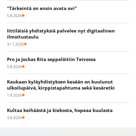
"Tärkeintä on ensin avata ovi"
5.8.2026
Iittiläisiä yhdistyksiä palvelee nyt digitaalinen
ilmoitustaulu
31.7.2026
Pro ja Jockas Rita seppelöitiin Teivossa
5.8.2026
Kaukaan kyläyhdistyksen kesään on kuulunut
ulkoilupäivä, kirppistapahtuma sekä kesäretki
1.8.2026
Kultaa keihäästä ja kiekosta, hopeaa kuulasta
3.8.2026