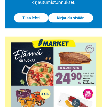
kirjautumistunnukset.
Tilaa lehti
Kirjaudu sisään