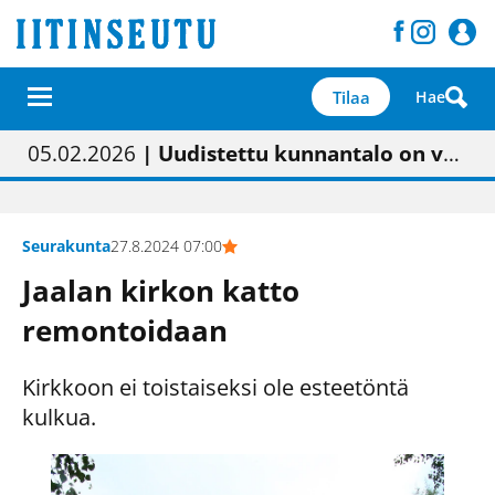
Tilaa
Hae
01.02.2026
05.02.2026
23.04.2026
| Painon vaihtumisen pitäisi näkyä hieman parempana painojäljen laatuna lehdessä
| Uudistettu kunnantalo on valoisa
| “Olemme käynnistämässä uudelleen keskustavisiotyön”
09.05.2026
| "Maalla on totuttu elämään omavaraisemmin kuin kaupungissa"
Seurakunta
27.8.2024 07:00
Jaalan kirkon katto
remontoidaan
Kirkkoon ei toistaiseksi ole esteetöntä
kulkua.