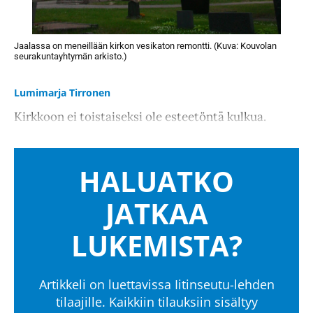
Jaalassa on meneillään kirkon vesikaton remontti. (Kuva: Kouvolan
seurakuntayhtymän arkisto.)
Lumimarja Tirronen
Kirkkoon ei toistaiseksi ole esteetöntä kulkua.
HALUATKO
JATKAA
LUKEMISTA?
Artikkeli on luettavissa Iitinseutu-lehden
tilaajille. Kaikkiin tilauksiin sisältyy