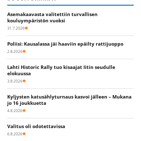
Asemakaavasta valitettiin turvallisen
kouluympäristön vuoksi
31.7.2026
Poliisi: Kausalassa jäi haaviin epäilty rattijuoppo
2.8.2026
Lahti Historic Rally tuo kisaajat Iitin seudulle
elokuussa
3.8.2026
Kyljysten katusählyturnaus kasvoi jälleen – Mukana
jo 16 joukkuetta
4.8.2026
Valitus oli odotettavissa
6.8.2026