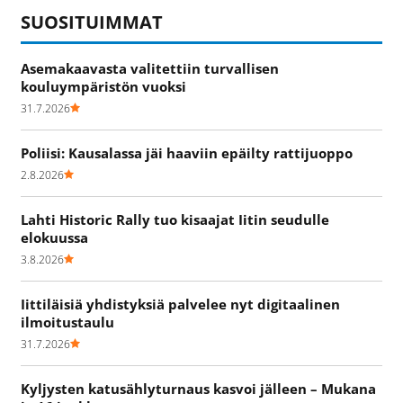
SUOSITUIMMAT
Asemakaavasta valitettiin turvallisen
kouluympäristön vuoksi
31.7.2026
Poliisi: Kausalassa jäi haaviin epäilty rattijuoppo
2.8.2026
Lahti Historic Rally tuo kisaajat Iitin seudulle
elokuussa
3.8.2026
Iittiläisiä yhdistyksiä palvelee nyt digitaalinen
ilmoitustaulu
31.7.2026
Kyljysten katusählyturnaus kasvoi jälleen – Mukana