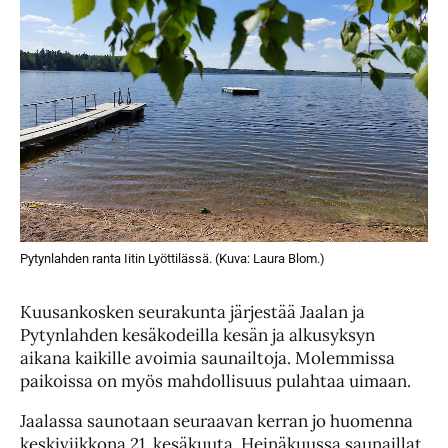
Pytynlahden ranta Iitin Lyöttilässä. (Kuva: Laura Blom.)
Kuusankosken seurakunta järjestää Jaalan ja
Pytynlahden kesäkodeilla kesän ja alkusyksyn
aikana kaikille avoimia saunailtoja. Molemmissa
paikoissa on myös mahdollisuus pulahtaa uimaan.
Jaalassa saunotaan seuraavan kerran jo huomenna
keskiviikkona 21. kesäkuuta. Heinäkuussa saunaillat