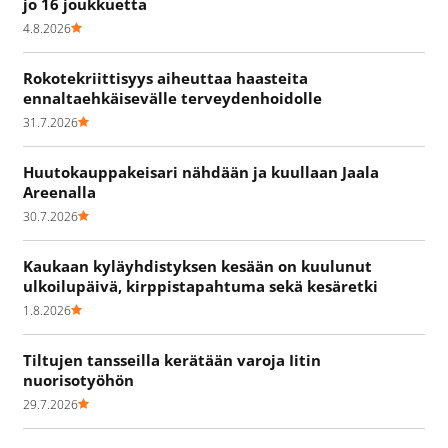
jo 16 joukkuetta
4.8.2026
Rokotekriittisyys aiheuttaa haasteita
ennaltaehkäisevälle terveydenhoidolle
31.7.2026
Huutokauppakeisari nähdään ja kuullaan Jaala
Areenalla
30.7.2026
Kaukaan kyläyhdistyksen kesään on kuulunut
ulkoilupäivä, kirppistapahtuma sekä kesäretki
1.8.2026
Tiltujen tansseilla kerätään varoja Iitin
nuorisotyöhön
29.7.2026