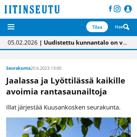
Tilaa
Hae
01.02.2026
05.02.2026
23.04.2026
| Painon vaihtumisen pitäisi näkyä hieman parempana painojäljen laatuna lehdessä
| Uudistettu kunnantalo on valoisa
| “Olemme käynnistämässä uudelleen keskustavisiotyön”
09.05.2026
| "Maalla on totuttu elämään omavaraisemmin kuin kaupungissa"
Seurakunta
20.6.2023 13:00
Jaalassa ja Lyöttilässä kaikille
avoimia rantasaunailtoja
Illat järjestää Kuusankosken seurakunta.