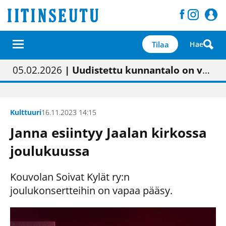
Tilaa
Hae
01.02.2026
05.02.2026
23.04.2026
| Painon vaihtumisen pitäisi näkyä hieman parempana painojäljen laatuna lehdessä
| Uudistettu kunnantalo on valoisa
| “Olemme käynnistämässä uudelleen keskustavisiotyön”
09.05.2026
| "Maalla on totuttu elämään omavaraisemmin kuin kaupungissa"
Kulttuuri
16.11.2023 14:15
Janna esiintyy Jaalan kirkossa
joulukuussa
Kouvolan Soivat Kylät ry:n
joulukonsertteihin on vapaa pääsy.