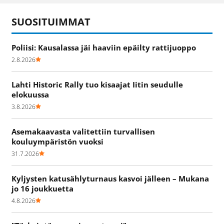
SUOSITUIMMAT
Poliisi: Kausalassa jäi haaviin epäilty rattijuoppo
2.8.2026
Lahti Historic Rally tuo kisaajat Iitin seudulle
elokuussa
3.8.2026
Asemakaavasta valitettiin turvallisen
kouluympäristön vuoksi
31.7.2026
Kyljysten katusählyturnaus kasvoi jälleen – Mukana
jo 16 joukkuetta
4.8.2026