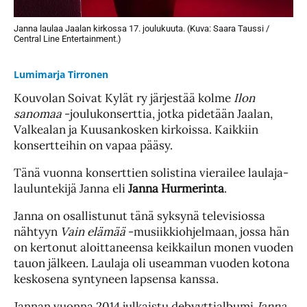
Janna laulaa Jaalan kirkossa 17. joulukuuta. (Kuva: Saara Taussi /
Central Line Entertainment.)
Lumimarja Tirronen
Kouvolan Soivat Kylät ry järjestää kolme
Ilon
sanomaa
-joulukonserttia, jotka pidetään Jaalan,
Valkealan ja Kuusankosken kirkoissa. Kaikkiin
konsertteihin on vapaa pääsy.
Tänä vuonna konserttien solistina vierailee laulaja-
lauluntekijä Janna eli
Janna Hurmerinta
.
Janna on osallistunut tänä syksynä televisiossa
nähtyyn
Vain elämää
-musiikkiohjelmaan, jossa hän
on kertonut aloittaneensa keikkailun monen vuoden
tauon jälkeen. Laulaja oli useamman vuoden kotona
keskosena syntyneen lapsensa kanssa.
Jannan vuonna 2014 julkaistu debyyttialbumi
Janna