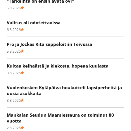
"Tärkeintä on ensin avata ovi"
5.8.2026
Valitus oli odotettavissa
6.8.2026
Pro ja Jockas Rita seppelöitiin Teivossa
5.8.2026
Kultaa keihäästä ja kiekosta, hopeaa kuulasta
3.8.2026
Vuolenkosken Kyläpäivä houkutteli lapsiperheitä ja
uusia asukkaita
3.8.2026
Mankalan Seudun Maamiesseura on toiminut 80
vuotta
2.8.2026