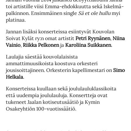
toi artistille viisi Emma-ehdokkuutta sekä Iskelmä-
palkinnon. Ensimmäinen single
Sä et ole hullu
myi
platinaa.
Jannan lisäksi konserteissa esiintyvät Kouvolan
Soivat Kylät ry:n omat artistit
Petri Ryynänen
,
Niina
Vainio
,
Riikka Pelkonen
ja
Karoliina Suikkanen
.
Laulajia säestää kouvolalaisista
ammattimuusikoista koostuva orkesteri
jousisoittajineen. Orkesterin kapellimestari on
Simo
Helkala
.
Konserteissa kuullaan sekä joululauluklassikoita
että uudempia joululauluja. Konsertteja ovat
tukeneet Jaalan kotiseutusäätiö ja Kymin
Osakeyhtiön 100-vuotissäätiö.