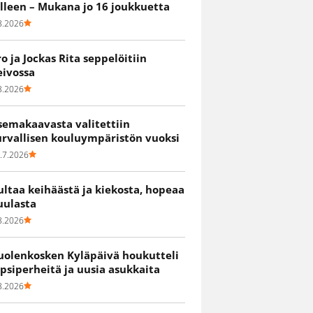
älleen – Mukana jo 16 joukkuetta
8.2026
ro ja Jockas Rita seppelöitiin
eivossa
8.2026
semakaavasta valitettiin
urvallisen kouluympäristön vuoksi
.7.2026
ultaa keihäästä ja kiekosta, hopeaa
uulasta
8.2026
uolenkosken Kyläpäivä houkutteli
apsiperheitä ja uusia asukkaita
8.2026