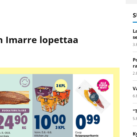
S
L
n Imarre lopettaa
s
3.
P
r
2.
V
6.
"
5.
K