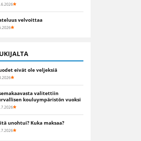
.6.2026
ateluus velvoittaa
6.2026
UKIJALTA
uodet eivät ole veljeksiä
8.2026
semakaavasta valitettiin
urvallisen kouluympäristön vuoksi
.7.2026
itä unohtui? Kuka maksaa?
.7.2026