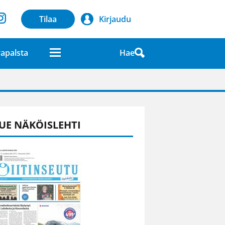
Tilaa
Kirjaudu
Hae
apalsta
laatuna lehdessä
UE NÄKÖISLEHTI