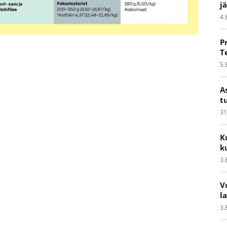
j
4.
P
T
5.
A
t
31
K
k
3.
V
l
3.