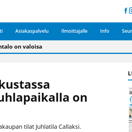
ti
Asiakaspalvelu
Ilmoittajalle
Info
Seur
n pitäisi näkyä hieman parempana painojäljen 
talo on valoisa
ämässä uudelleen keskustavisiotyön”
tu elämään omavaraisemmin kuin kaupungissa"
L
kustassa
juhlapaikalla on
upan tilat Juhlatila Callaksi.