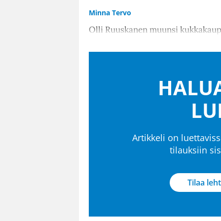
Minna Tervo
Olli Ruuskanen muunsi kukkakaupan 
HALUA
LU
Artikkeli on luettaviss
tilauksiin s
Tilaa leht