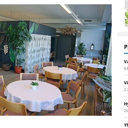
P
V
6.
V
2.
H
25
Y