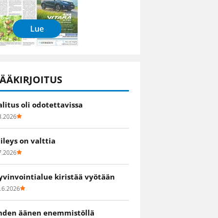
Lue
ÄÄKIRJOITUS
alitus oli odotettavissa
8.2026
iileys on valttia
7.2026
yvinvointialue kiristää vyötään
.6.2026
hden äänen enemmistöllä