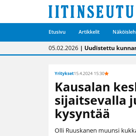
Etusivu
Artikkelit
Näköisleh
01.02.2026
05.02.2026
23.04.2026
| Painon vaihtumise
| Uudistettu kunnan
| “Olemme käynnist
09.05.2026
| "Maalla on totut
Yritykset
15.4.2024 15:30
Kausalan kes
sijaitsevalla 
kysyntää
Olli Ruuskanen muunsi kukkaka