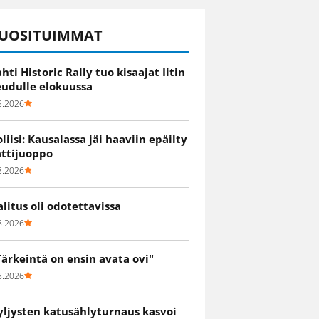
UOSITUIMMAT
ahti Historic Rally tuo kisaajat Iitin
eudulle elokuussa
8.2026
oliisi: Kausalassa jäi haaviin epäilty
attijuoppo
8.2026
alitus oli odotettavissa
8.2026
Tärkeintä on ensin avata ovi"
8.2026
yljysten katusählyturnaus kasvoi