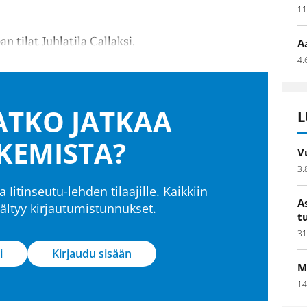
11
tilat Juhlatila Callaksi.
A
4.
TKO JATKAA
L
KEMISTA?
V
3.
a Iitinseutu-lehden tilaajille. Kaikkiin
A
isältyy kirjautumistunnukset.
t
31
i
Kirjaudu sisään
M
14