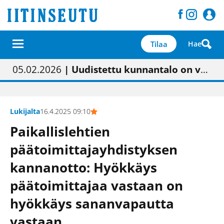
Tilaa
Hae
01.02.2026
05.02.2026
23.04.2026
| Painon vaihtumisen pitäisi näkyä hieman parempana painojäljen laatuna lehdessä
| Uudistettu kunnantalo on valoisa
| “Olemme käynnistämässä uudelleen keskustavisiotyön”
09.05.2026
| "Maalla on totuttu elämään omavaraisemmin kuin kaupungissa"
Lukijalta
16.4.2025 09:10
Paikallislehtien
päätoimittajayhdistyksen
kannanotto: Hyökkäys
päätoimittajaa vastaan on
hyökkäys sananvapautta
vastaan