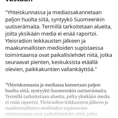
"Yhteiskunnassa ja mediassa
kannetaan
paljon huolta siitä, syntyykö Suomeenkin
uutiserämaita. Termillä tarkoitetaan alueita,
joilta yksikään media ei enää raportoi.
Yleisradion leikkausten jälkeen ja
maakunnallisten medioiden supistaessa
toimintaansa ovat paikallislehdet niitä, jotka
seuraavat pienten, keskuksista etäällä
olevien, paikkakuntien vallankäyttöä."
"Yhteiskunnassa ja mediassa kannetaan paljon
huolta siitä, syntyykö Suomeenkin uutiserämaita.
Termillä tarkoitetaan alueita, joilta yksikään media
ei enää raportoi. Yleisradion leikkausten jälkeen ja
maakunnallisten medioiden supistaessa
toimintaansa ovat paikallislehdet niitä, jotka