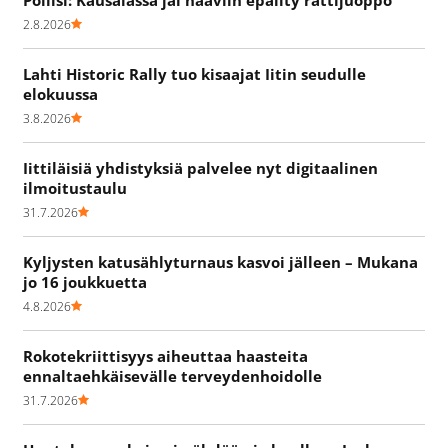
2.8.2026
Lahti Historic Rally tuo kisaajat Iitin seudulle
elokuussa
3.8.2026
Iittiläisiä yhdistyksiä palvelee nyt digitaalinen
ilmoitustaulu
31.7.2026
Kyljysten katusählyturnaus kasvoi jälleen – Mukana
jo 16 joukkuetta
4.8.2026
Rokotekriittisyys aiheuttaa haasteita
ennaltaehkäisevälle terveydenhoidolle
31.7.2026