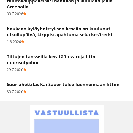
Huutokauppakeisari nähdään ja kuullaan Jaala
Areenalla
30.7.2026
Kaukaan kyläyhdistyksen kesään on kuulunut
ulkoilupäivä, kirppistapahtuma sekä kesäretki
1.8.2026
Tiltujen tansseilla kerätään varoja Iitin
nuorisotyöhön
29.7.2026
Suurlähettiläs Kai Sauer tulee luennoimaan Iittiin
30.7.2026