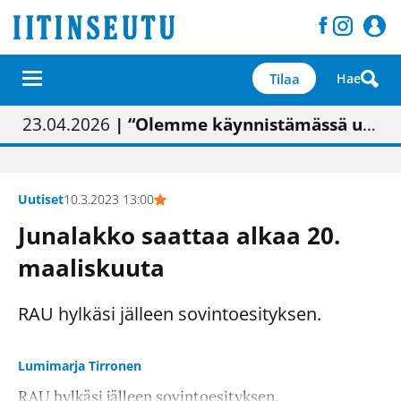
Tilaa
Hae
01.02.2026
05.02.2026
23.04.2026
| Painon vaihtumisen pitäisi näkyä hieman parempana painojäljen laatuna lehdessä
| Uudistettu kunnantalo on valoisa
| “Olemme käynnistämässä uudelleen keskustavisiotyön”
09.05.2026
| "Maalla on totuttu elämään omavaraisemmin kuin kaupungissa"
Uutiset
10.3.2023 13:00
Junalakko saattaa alkaa 20.
maaliskuuta
RAU hylkäsi jälleen sovintoesityksen.
Lumimarja Tirronen
RAU hylkäsi jälleen sovintoesityksen.