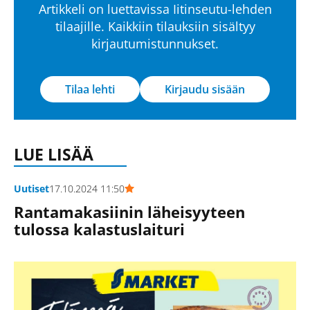
Artikkeli on luettavissa Iitinseutu-lehden
tilaajille. Kaikkiin tilauksiin sisältyy
kirjautumistunnukset.
Tilaa lehti
Kirjaudu sisään
LUE LISÄÄ
Uutiset
17.10.2024 11:50
Rantamakasiinin läheisyyteen
tulossa kalastuslaituri