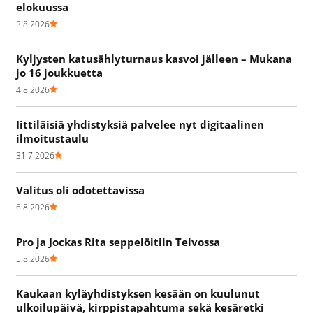
elokuussa
3.8.2026
Kyljysten katusählyturnaus kasvoi jälleen – Mukana
jo 16 joukkuetta
4.8.2026
Iittiläisiä yhdistyksiä palvelee nyt digitaalinen
ilmoitustaulu
31.7.2026
Valitus oli odotettavissa
6.8.2026
Pro ja Jockas Rita seppelöitiin Teivossa
5.8.2026
Kaukaan kyläyhdistyksen kesään on kuulunut
ulkoilupäivä, kirppistapahtuma sekä kesäretki