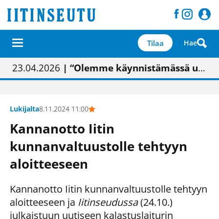
Tilaa
Hae
01.02.2026
05.02.2026
23.04.2026
| Painon vaihtumisen pitäisi näkyä hieman parempana painojäljen laatuna lehdessä
| Uudistettu kunnantalo on valoisa
| “Olemme käynnistämässä uudelleen keskustavisiotyön”
09.05.2026
| "Maalla on totuttu elämään omavaraisemmin kuin kaupungissa"
Lukijalta
8.11.2024 11:00
Kannanotto Iitin
kunnanvaltuustolle tehtyyn
aloitteeseen
Kannanotto Iitin kunnanvaltuustolle tehtyyn
aloitteeseen ja
Iitinseudussa
(24.10.)
julkaistuun uutiseen kalastuslaiturin