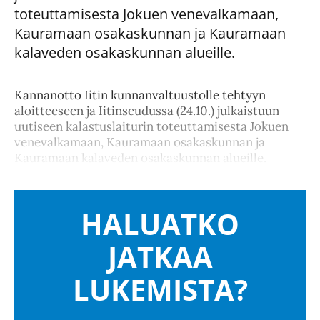
toteuttamisesta Jokuen venevalkamaan,
Kauramaan osakaskunnan ja Kauramaan
kalaveden osakaskunnan alueille.
Kannanotto Iitin kunnanvaltuustolle tehtyyn
aloitteeseen ja Iitinseudussa (24.10.) julkaistuun
uutiseen kalastuslaiturin toteuttamisesta Jokuen
venevalkamaan, Kauramaan osakaskunnan ja
Kauramaan kalaveden osakaskunnan alueille.
HALUATKO
JATKAA
LUKEMISTA?