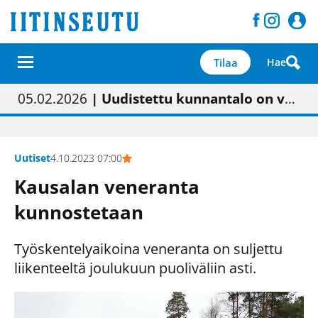
Tilaa
Hae
01.02.2026
05.02.2026
23.04.2026
| Painon vaihtumisen pitäisi näkyä hieman parempana painojäljen laatuna lehdessä
| Uudistettu kunnantalo on valoisa
| “Olemme käynnistämässä uudelleen keskustavisiotyön”
09.05.2026
| "Maalla on totuttu elämään omavaraisemmin kuin kaupungissa"
Uutiset
4.10.2023 07:00
Kausalan veneranta
kunnostetaan
Työskentelyaikoina veneranta on suljettu
liikenteeltä joulukuun puoliväliin asti.