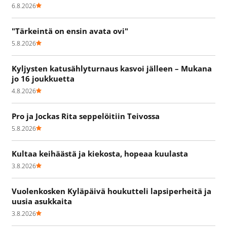
6.8.2026
"Tärkeintä on ensin avata ovi"
5.8.2026
Kyljysten katusählyturnaus kasvoi jälleen – Mukana
jo 16 joukkuetta
4.8.2026
Pro ja Jockas Rita seppelöitiin Teivossa
5.8.2026
Kultaa keihäästä ja kiekosta, hopeaa kuulasta
3.8.2026
Vuolenkosken Kyläpäivä houkutteli lapsiperheitä ja
uusia asukkaita
3.8.2026