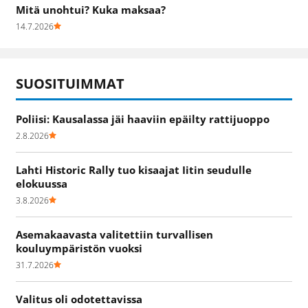
Mitä unohtui? Kuka maksaa?
14.7.2026
SUOSITUIMMAT
Poliisi: Kausalassa jäi haaviin epäilty rattijuoppo
2.8.2026
Lahti Historic Rally tuo kisaajat Iitin seudulle
elokuussa
3.8.2026
Asemakaavasta valitettiin turvallisen
kouluympäristön vuoksi
31.7.2026
Valitus oli odotettavissa