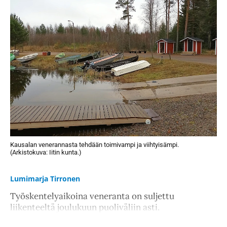
Kausalan venerannasta tehdään toimivampi ja viihtyisämpi.
(Arkistokuva: Iitin kunta.)
Lumimarja Tirronen
Työskentelyaikoina veneranta on suljettu
liikenteeltä joulukuun puoliväliin asti.