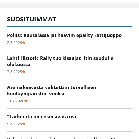
SUOSITUIMMAT
Poliisi: Kausalassa jäi haaviin epäilty rattijuoppo
2.8.2026
Lahti Historic Rally tuo kisaajat Iitin seudulle
elokuussa
3.8.2026
Asemakaavasta valitettiin turvallisen
kouluympäristön vuoksi
31.7.2026
"Tärkeintä on ensin avata ovi"
5.8.2026