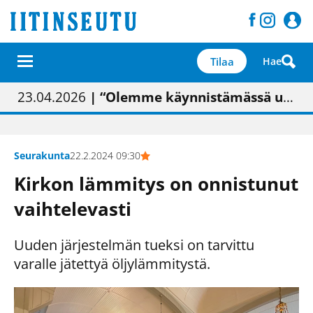
Tilaa
Hae
01.02.2026
05.02.2026
23.04.2026
| Painon vaihtumisen pitäisi näkyä hieman parempana painojäljen laatuna lehdessä
| Uudistettu kunnantalo on valoisa
| “Olemme käynnistämässä uudelleen keskustavisiotyön”
09.05.2026
| "Maalla on totuttu elämään omavaraisemmin kuin kaupungissa"
Seurakunta
22.2.2024 09:30
Kirkon lämmitys on onnistunut
vaihtelevasti
Uuden järjestelmän tueksi on tarvittu
varalle jätettyä öljylämmitystä.