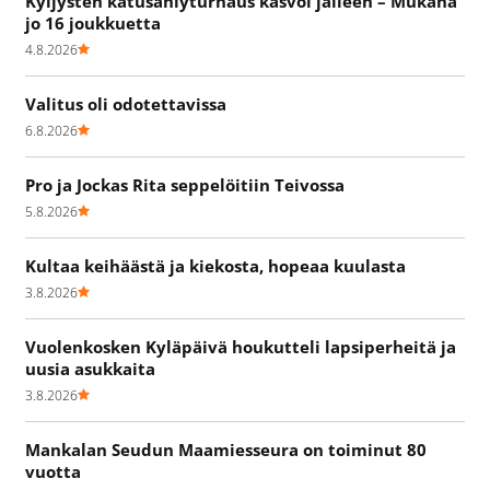
Kyljysten katusählyturnaus kasvoi jälleen – Mukana
jo 16 joukkuetta
4.8.2026
Valitus oli odotettavissa
6.8.2026
Pro ja Jockas Rita seppelöitiin Teivossa
5.8.2026
Kultaa keihäästä ja kiekosta, hopeaa kuulasta
3.8.2026
Vuolenkosken Kyläpäivä houkutteli lapsiperheitä ja
uusia asukkaita
3.8.2026
Mankalan Seudun Maamiesseura on toiminut 80
vuotta