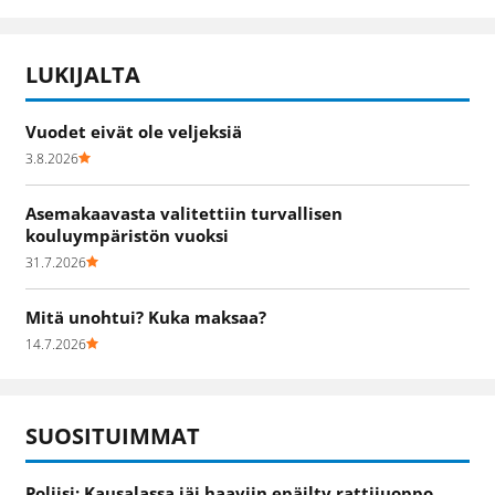
LUKIJALTA
Vuodet eivät ole veljeksiä
3.8.2026
Asemakaavasta valitettiin turvallisen
kouluympäristön vuoksi
31.7.2026
Mitä unohtui? Kuka maksaa?
14.7.2026
SUOSITUIMMAT
Poliisi: Kausalassa jäi haaviin epäilty rattijuoppo