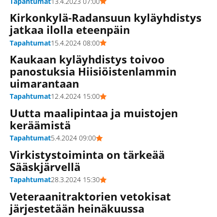
Tapahtumat
13.4.2023 07:00
Kirkonkylä-Radansuun kyläyhdistys
jatkaa ilolla eteenpäin
Tapahtumat
15.4.2024 08:00
Kaukaan kyläyhdistys toivoo
panostuksia Hiisiöistenlammin
uimarantaan
Tapahtumat
12.4.2024 15:00
Uutta maalipintaa ja muistojen
keräämistä
Tapahtumat
5.4.2024 09:00
Virkistystoiminta on tärkeää
Sääskjärvellä
Tapahtumat
28.3.2024 15:30
Veteraanitraktorien vetokisat
järjestetään heinäkuussa