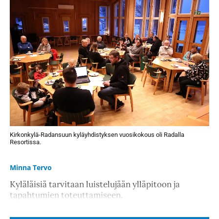
Kirkonkylä-Radansuun kyläyhdistyksen vuosikokous oli Radalla
Resortissa.
Minna Tervo
Kyläläisiä tarvitaan luistelujään ylläpitoon ja
tapahtumien toteuttamiseen.