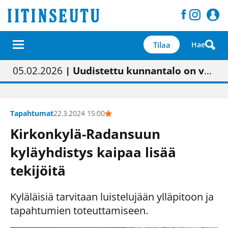
Tilaa
Hae
01.02.2026
05.02.2026
23.04.2026
| Painon vaihtumisen pitäisi näkyä hieman parempana painojäljen laatuna lehdessä
| Uudistettu kunnantalo on valoisa
| “Olemme käynnistämässä uudelleen keskustavisiotyön”
09.05.2026
| "Maalla on totuttu elämään omavaraisemmin kuin kaupungissa"
Tapahtumat
22.3.2024 15:00
Kirkonkylä-Radansuun
kyläyhdistys kaipaa lisää
tekijöitä
Kyläläisiä tarvitaan luistelujään ylläpitoon ja
tapahtumien toteuttamiseen.