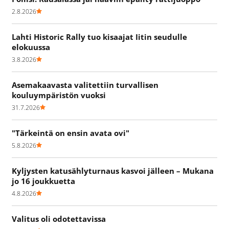
2.8.2026
Lahti Historic Rally tuo kisaajat Iitin seudulle
elokuussa
3.8.2026
Asemakaavasta valitettiin turvallisen
kouluympäristön vuoksi
31.7.2026
"Tärkeintä on ensin avata ovi"
5.8.2026
Kyljysten katusählyturnaus kasvoi jälleen – Mukana
jo 16 joukkuetta
4.8.2026
Valitus oli odotettavissa