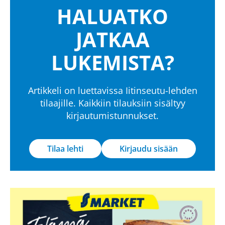
HALUATKO
JATKAA
LUKEMISTA?
Artikkeli on luettavissa Iitinseutu-lehden
tilaajille. Kaikkiin tilauksiin sisältyy
kirjautumistunnukset.
Tilaa lehti
Kirjaudu sisään