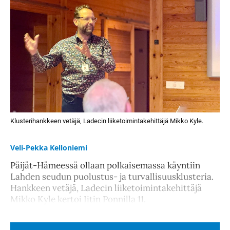
Klusterihankkeen vetäjä, Ladecin liiketoimintakehittäjä Mikko Kyle.
Veli-Pekka Kelloniemi
Päijät-Hämeessä ollaan polkaisemassa käyntiin
Lahden seudun puolustus- ja turvallisuusklusteria.
Hankkeen vetäjä, Ladecin liiketoimintakehittäjä
Mikko Kyle kertoi Iitin Ponnilla 11.