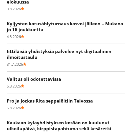
elokuussa
3.8.2026
Kyljysten katusählyturnaus kasvoi jälleen – Mukana
jo 16 joukkuetta
4.8.2026
Iittiläisiä yhdistyksiä palvelee nyt digitaalinen
ilmoitustaulu
31.7.2026
Valitus oli odotettavissa
6.8.2026
Pro ja Jockas Rita seppelöitiin Teivossa
5.8.2026
Kaukaan kyläyhdistyksen kesään on kuulunut
ulkoilupäivä, kirppistapahtuma sekä kesäretki