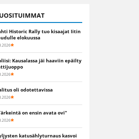
UOSITUIMMAT
ahti Historic Rally tuo kisaajat Iitin
eudulle elokuussa
8.2026
oliisi: Kausalassa jäi haaviin epäilty
attijuoppo
8.2026
alitus oli odotettavissa
8.2026
Tärkeintä on ensin avata ovi"
8.2026
yljysten katusählyturnaus kasvoi