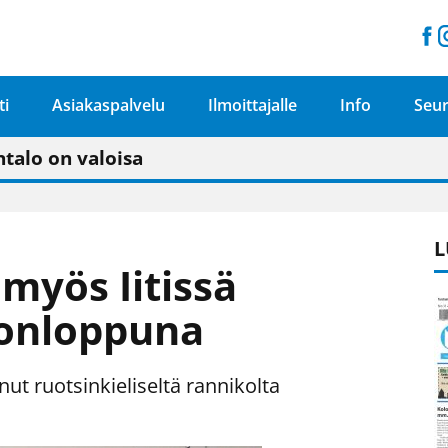
ti
Asiakaspalvelu
Ilmoittajalle
Info
Seur
n pitäisi näkyä hieman parempana painojäljen 
talo on valoisa
ämässä uudelleen keskustavisiotyön”
tu elämään omavaraisemmin kuin kaupungissa"
L
myös Iitissä
konloppuna
t ruotsinkieliseltä rannikolta