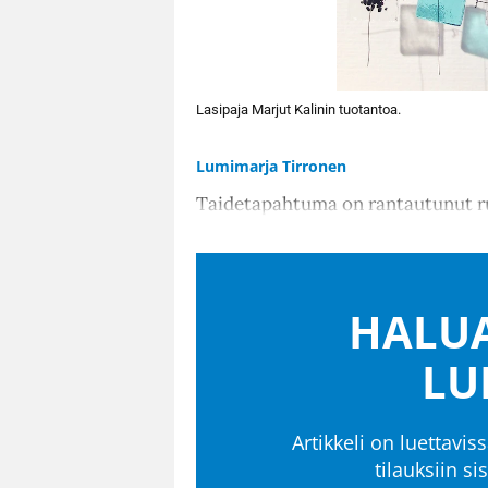
Lasipaja Marjut Kalinin tuotantoa.
Lumimarja Tirronen
Taidetapahtuma on rantautunut ru
HALUA
LU
Artikkeli on luettaviss
tilauksiin s