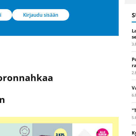
S
i
Kirjaudu sisään
L
s
3.
P
r
2.
 poronnahkaa
V
6.
in
"
5.
K