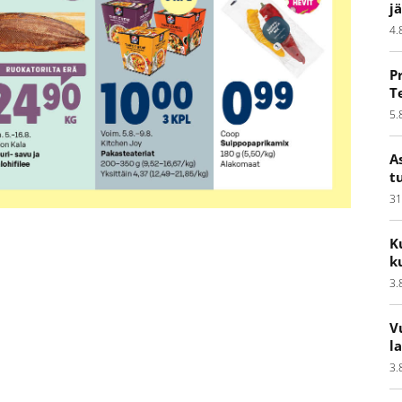
j
4.
P
T
5.
A
t
31
K
k
3.
V
l
3.