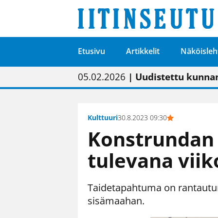
Etusivu
Artikkelit
Näköisleh
01.02.2026
05.02.2026
23.04.2026
| Painon vaihtumise
| Uudistettu kunnan
| “Olemme käynnist
09.05.2026
| "Maalla on totut
Kulttuuri
30.8.2023 09:30
Konstrundan 
tulevana vii
Taidetapahtuma on rantautunu
sisämaahan.