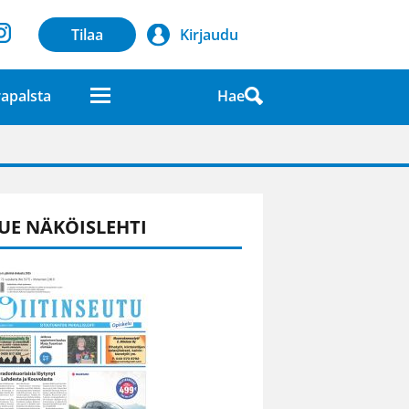
Tilaa
Kirjaudu
Hae
apalsta
laatuna lehdessä
UE NÄKÖISLEHTI