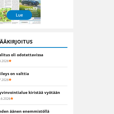
Lue
ÄÄKIRJOITUS
alitus oli odotettavissa
8.2026
iileys on valttia
7.2026
yvinvointialue kiristää vyötään
.6.2026
hden äänen enemmistöllä