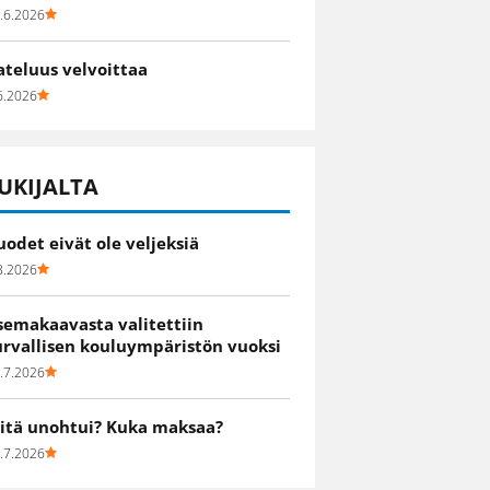
.6.2026
ateluus velvoittaa
6.2026
UKIJALTA
uodet eivät ole veljeksiä
8.2026
semakaavasta valitettiin
urvallisen kouluympäristön vuoksi
.7.2026
itä unohtui? Kuka maksaa?
.7.2026