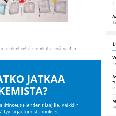
11
A
4.
L
otsinkieliseltä rannikolta sisämaahan.
V
3.
TKO JATKAA
A
t
KEMISTA?
31
M
a Iitinseutu-lehden tilaajille. Kaikkiin
14
isältyy kirjautumistunnukset.