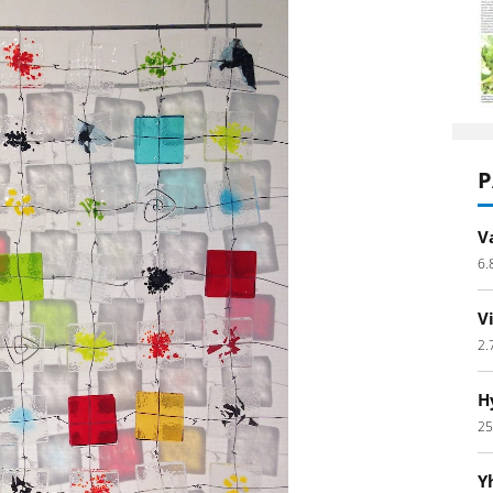
P
V
6.
V
2.
H
25
Y