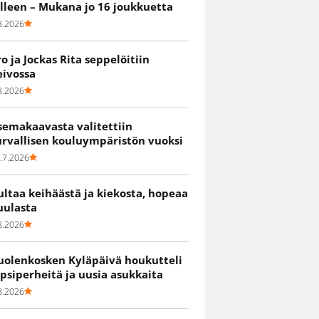
älleen – Mukana jo 16 joukkuetta
8.2026
ro ja Jockas Rita seppelöitiin
eivossa
8.2026
semakaavasta valitettiin
urvallisen kouluympäristön vuoksi
.7.2026
ultaa keihäästä ja kiekosta, hopeaa
uulasta
8.2026
uolenkosken Kyläpäivä houkutteli
apsiperheitä ja uusia asukkaita
8.2026