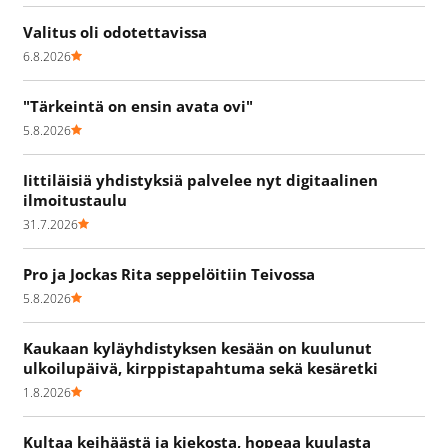
Valitus oli odotettavissa
6.8.2026
"Tärkeintä on ensin avata ovi"
5.8.2026
Iittiläisiä yhdistyksiä palvelee nyt digitaalinen
ilmoitustaulu
31.7.2026
Pro ja Jockas Rita seppelöitiin Teivossa
5.8.2026
Kaukaan kyläyhdistyksen kesään on kuulunut
ulkoilupäivä, kirppistapahtuma sekä kesäretki
1.8.2026
Kultaa keihäästä ja kiekosta, hopeaa kuulasta