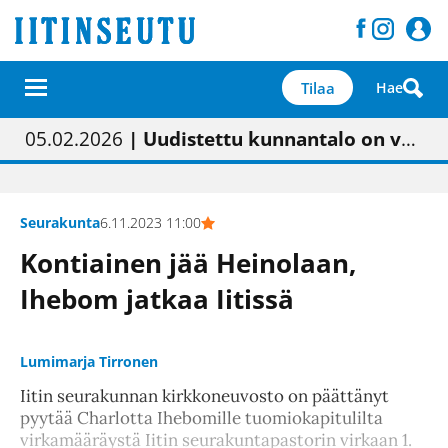
Tilaa
Hae
01.02.2026
05.02.2026
23.04.2026
| Painon vaihtumisen pitäisi näkyä hieman parempana painojäljen laatuna lehdessä
| Uudistettu kunnantalo on valoisa
| “Olemme käynnistämässä uudelleen keskustavisiotyön”
09.05.2026
| "Maalla on totuttu elämään omavaraisemmin kuin kaupungissa"
Seurakunta
6.11.2023 11:00
Kontiainen jää Heinolaan,
Ihebom jatkaa Iitissä
Lumimarja Tirronen
Iitin seurakunnan kirkkoneuvosto on päättänyt
pyytää Charlotta Ihebomille tuomiokapitulilta
virkamääräystä Iitin seurakuntapastorin virkaan 1.