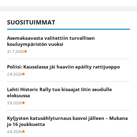
SUOSITUIMMAT
Asemakaavasta valitettiin turvallisen
kouluympäristön vuoksi
31.7.2026
Poliisi: Kausalassa jäi haaviin epäilty rattijuoppo
2.8.2026
Lahti Historic Rally tuo kisaajat Iitin seudulle
elokuussa
3.8.2026
Kyljysten katusählyturnaus kasvoi jälleen – Mukana
jo 16 joukkuetta
4.8.2026