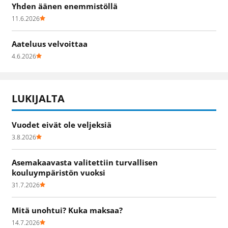
Yhden äänen enemmistöllä
11.6.2026
Aateluus velvoittaa
4.6.2026
LUKIJALTA
Vuodet eivät ole veljeksiä
3.8.2026
Asemakaavasta valitettiin turvallisen
kouluympäristön vuoksi
31.7.2026
Mitä unohtui? Kuka maksaa?
14.7.2026