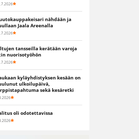
.7.2026
uutokauppakeisari nähdään ja
uullaan Jaala Areenalla
.7.2026
iltujen tansseilla kerätään varoja
itin nuorisotyöhön
.7.2026
aukaan kyläyhdistyksen kesään on
uulunut ulkoilupäivä,
irppistapahtuma sekä kesäretki
8.2026
alitus oli odotettavissa
8.2026