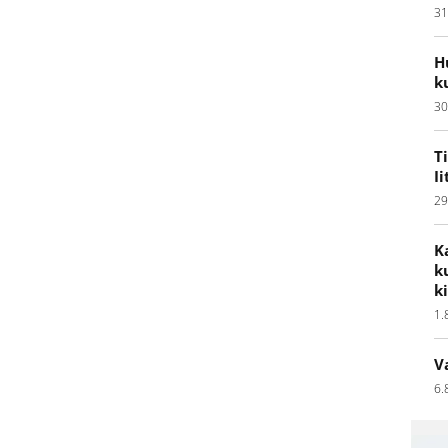
31
H
k
30
T
I
29
K
k
k
1.
V
6.