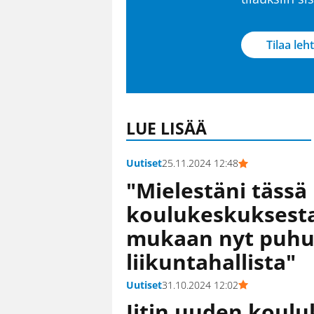
Tilaa leht
LUE LISÄÄ
Uutiset
25.11.2024 12:48
"Mielestäni tässä
koulukeskuksesta
mukaan nyt puhu
liikuntahallista"
Uutiset
31.10.2024 12:02
Iitin uuden koul