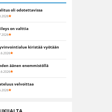
alitus oli odotettavissa
8.2026
iileys on valttia
7.2026
yvinvointialue kiristää vyötään
.6.2026
hden äänen enemmistöllä
.6.2026
ateluus velvoittaa
6.2026
UKIJALTA