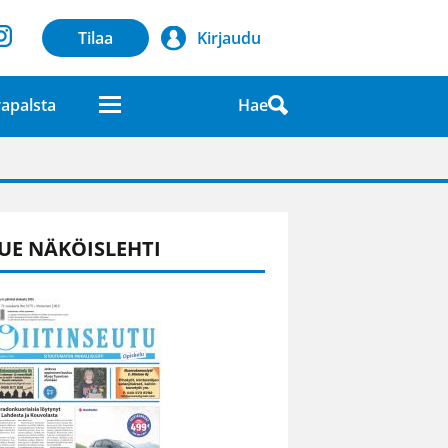
Tilaa
Kirjaudu
Hae
apalsta
laatuna lehdessä
UE NÄKÖISLEHTI