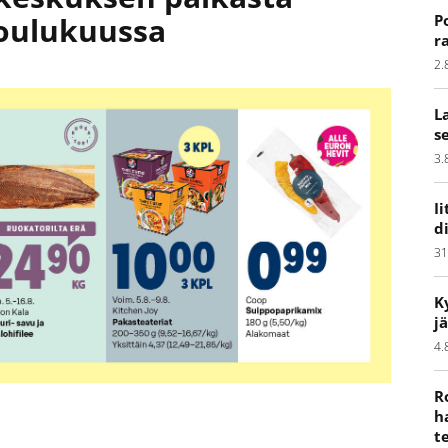
P
oulukuussa
r
2.
L
s
3.
I
d
31
K
j
4.
R
h
t