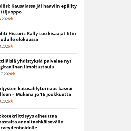
oliisi: Kausalassa jäi haaviin epäilty
attijuoppo
8.2026
ahti Historic Rally tuo kisaajat Iitin
eudulle elokuussa
8.2026
ittiläisiä yhdistyksiä palvelee nyt
igitaalinen ilmoitustaulu
.7.2026
yljysten katusählyturnaus kasvoi
älleen – Mukana jo 16 joukkuetta
8.2026
okotekriittisyys aiheuttaa
aasteita ennaltaehkäisevälle
erveydenhoidolle