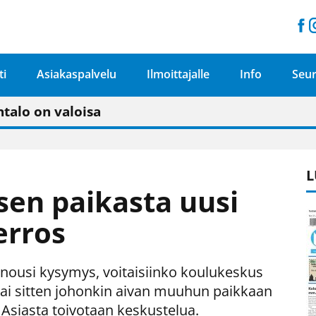
ti
Asiakaspalvelu
Ilmoittajalle
Info
Seur
n pitäisi näkyä hieman parempana painojäljen 
talo on valoisa
ämässä uudelleen keskustavisiotyön”
tu elämään omavaraisemmin kuin kaupungissa"
L
en paikasta uusi
erros
 nousi kysymys, voitaisiinko koulukeskus
 tai sitten johonkin aivan muuhun paikkaan
 Asiasta toivotaan keskustelua.