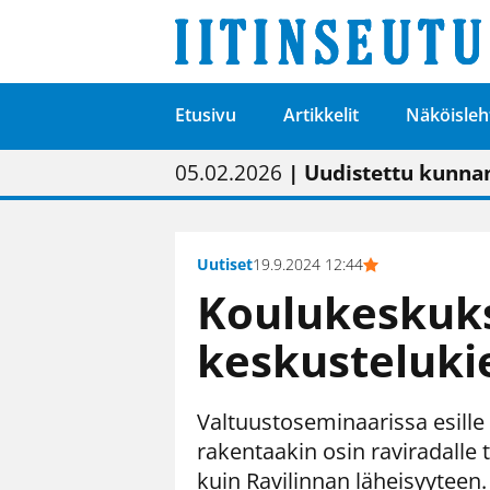
Etusivu
Artikkelit
Näköisleh
01.02.2026
05.02.2026
23.04.2026
| Painon vaihtumise
| Uudistettu kunnan
| “Olemme käynnist
09.05.2026
| "Maalla on totut
Uutiset
19.9.2024 12:44
Koulukeskuks
keskusteluki
Valtuustoseminaarissa esille
rakentaakin osin raviradalle
kuin Ravilinnan läheisyyteen.