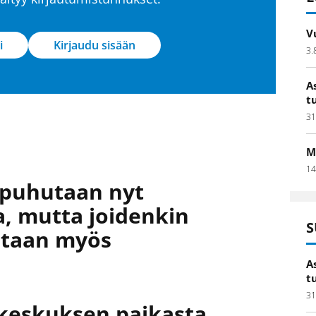
V
i
Kirjaudu sisään
3.
A
t
31
M
14
 puhutaan nyt
, mutta joidenkin
S
taan myös
A
t
31
ukeskuksen paikasta