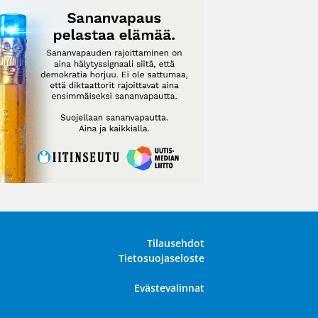
Tilausehdot
Tietosuojaseloste
Evästevalinnat