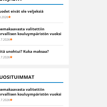
uodet eivät ole veljeksiä
8.2026
semakaavasta valitettiin
urvallisen kouluympäristön vuoksi
.7.2026
itä unohtui? Kuka maksaa?
.7.2026
UOSITUIMMAT
semakaavasta valitettiin
urvallisen kouluympäristön vuoksi
.7.2026