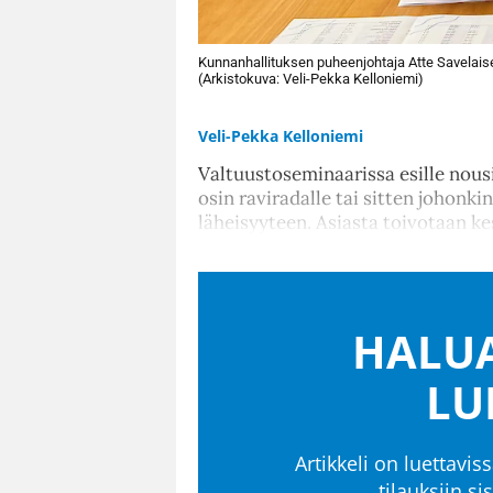
Kunnanhallituksen puheenjohtaja Atte Savelais
(Arkistokuva: Veli-Pekka Kelloniemi)
Veli-Pekka Kelloniemi
Valtuustoseminaarissa esille nous
osin raviradalle tai sitten johonk
läheisyyteen. Asiasta toivotaan ke
HALUA
LU
Artikkeli on luettaviss
tilauksiin s