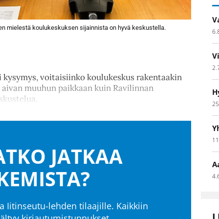
V
en mielestä koulukeskuksen sijainnista on hyvä keskustella.
6.
V
2.
i kysymys, voitaisiinko koulukeskus rakentaakin
in aivan muuhun paikkaan kuin Ravilinnan
H
skustelua.
25
Y
11
TKO JATKAA
A
KEMISTA?
4.
a Iitinseutu-lehden tilaajille. Kaikkiin
L
isältyy kirjautumistunnukset.