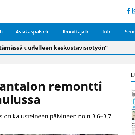
ti
Asiakaspalvelu
Ilmoittajalle
Info
Seur
n pitäisi näkyä hieman parempana painojäljen 
talo on valoisa
ämässä uudelleen keskustavisiotyön”
tu elämään omavaraisemmin kuin kaupungissa"
L
antalon remontti
aulussa
on kalusteineen päivineen noin 3,6–3,7