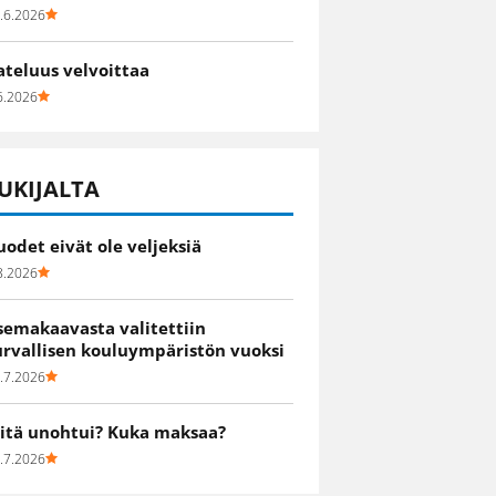
.6.2026
ateluus velvoittaa
6.2026
UKIJALTA
uodet eivät ole veljeksiä
8.2026
semakaavasta valitettiin
urvallisen kouluympäristön vuoksi
.7.2026
itä unohtui? Kuka maksaa?
.7.2026