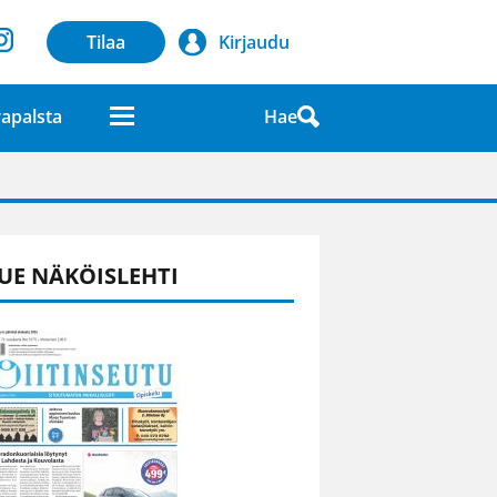
Tilaa
Kirjaudu
Hae
apalsta
laatuna lehdessä
UE NÄKÖISLEHTI