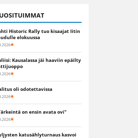
UOSITUIMMAT
ahti Historic Rally tuo kisaajat Iitin
eudulle elokuussa
8.2026
oliisi: Kausalassa jäi haaviin epäilty
attijuoppo
8.2026
alitus oli odotettavissa
8.2026
Tärkeintä on ensin avata ovi"
8.2026
yljysten katusählyturnaus kasvoi