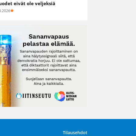
uodet eivät ole veljeksiä
8.2026
Tilausehdot