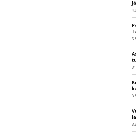
j
4.
P
T
5.
A
t
31
K
k
3.
V
l
3.