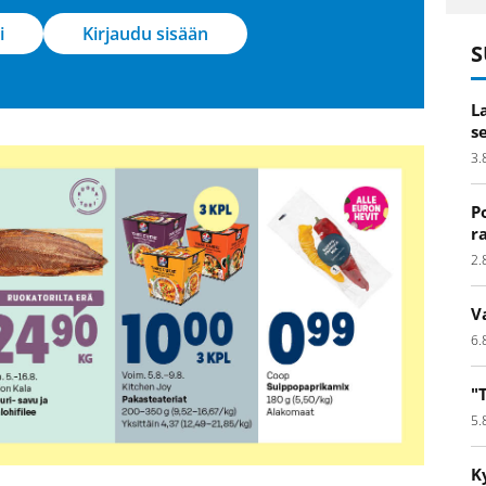
i
Kirjaudu sisään
S
L
s
3.
P
r
2.
V
6.
"
5.
K