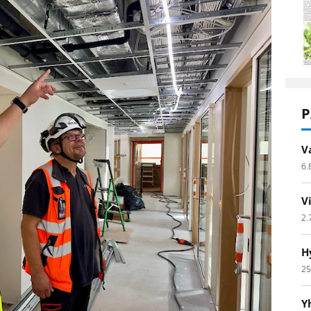
P
V
6.
V
2.
H
25
Y