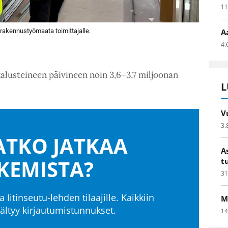
11
 rakennustyömaata toimittajalle.
A
4.
lusteineen päivineen noin 3,6–3,7 miljoonan
L
V
3.
TKO JATKAA
A
KEMISTA?
t
31
a Iitinseutu-lehden tilaajille. Kaikkiin
M
isältyy kirjautumistunnukset.
14