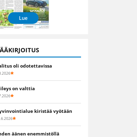
Lue
ÄÄKIRJOITUS
alitus oli odotettavissa
8.2026
iileys on valttia
7.2026
yvinvointialue kiristää vyötään
.6.2026
hden äänen enemmistöllä