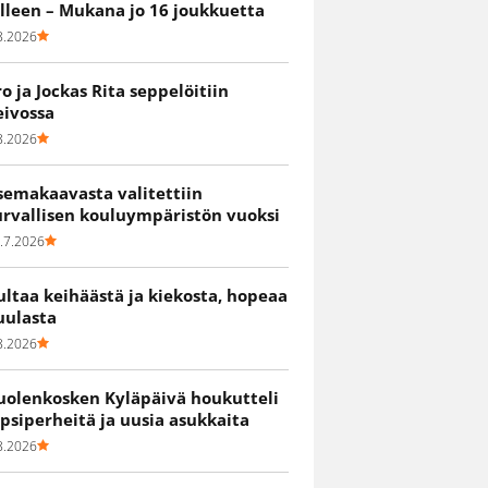
älleen – Mukana jo 16 joukkuetta
8.2026
ro ja Jockas Rita seppelöitiin
eivossa
8.2026
semakaavasta valitettiin
urvallisen kouluympäristön vuoksi
.7.2026
ultaa keihäästä ja kiekosta, hopeaa
uulasta
8.2026
uolenkosken Kyläpäivä houkutteli
apsiperheitä ja uusia asukkaita
8.2026