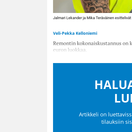
Jalmari Lekander ja Mika Teräväinen esittelivät
Veli-Pekka Kelloniemi
Remontin kokonaiskustannus on ka
euron luokkaa.
HALUA
LU
Artikkeli on luettaviss
tilauksiin s