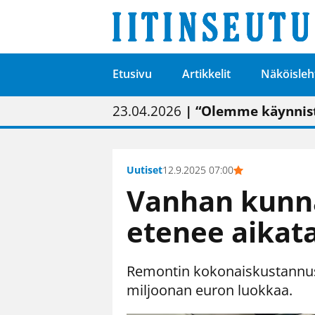
Etusivu
Artikkelit
Näköisleh
01.02.2026
05.02.2026
23.04.2026
| Painon vaihtumise
| Uudistettu kunnan
| “Olemme käynnist
09.05.2026
| "Maalla on totut
Uutiset
12.9.2025 07:00
Vanhan kunn
etenee aikat
Remontin kokonaiskustannus 
miljoonan euron luokkaa.