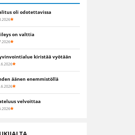
alitus oli odotettavissa
8.2026
iileys on valttia
7.2026
yvinvointialue kiristää vyötään
.6.2026
hden äänen enemmistöllä
.6.2026
ateluus velvoittaa
6.2026
UKIJALTA