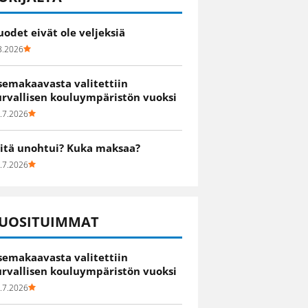
uodet eivät ole veljeksiä
8.2026
semakaavasta valitettiin
urvallisen kouluympäristön vuoksi
.7.2026
itä unohtui? Kuka maksaa?
.7.2026
UOSITUIMMAT
semakaavasta valitettiin
urvallisen kouluympäristön vuoksi
.7.2026