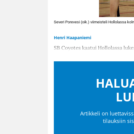
Severi Porevesi (oik.) viimeisteli Hollolassa ko
Henri Haapaniemi
SB Coyotes kaatui Hollolassa luke
HALUA
LU
Artikkeli on luettaviss
tilauksiin s