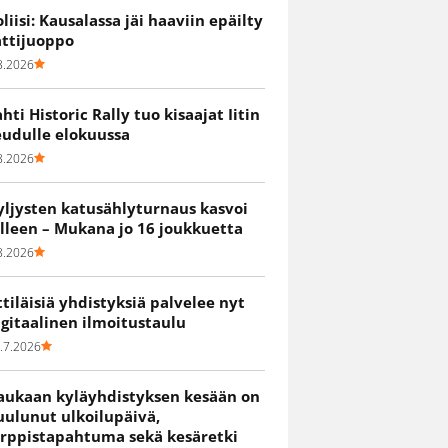
oliisi: Kausalassa jäi haaviin epäilty
attijuoppo
8.2026
ahti Historic Rally tuo kisaajat Iitin
eudulle elokuussa
8.2026
yljysten katusählyturnaus kasvoi
älleen – Mukana jo 16 joukkuetta
8.2026
ittiläisiä yhdistyksiä palvelee nyt
igitaalinen ilmoitustaulu
.7.2026
aukaan kyläyhdistyksen kesään on
uulunut ulkoilupäivä,
irppistapahtuma sekä kesäretki