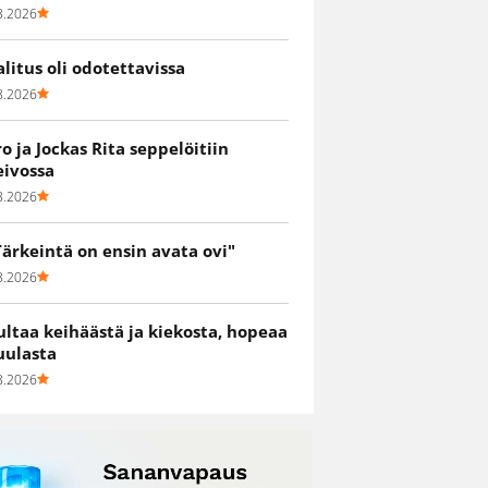
8.2026
alitus oli odotettavissa
8.2026
ro ja Jockas Rita seppelöitiin
eivossa
8.2026
Tärkeintä on ensin avata ovi"
8.2026
ultaa keihäästä ja kiekosta, hopeaa
uulasta
8.2026