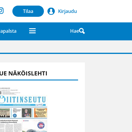
Tilaa
Kirjaudu
Hae
apalsta
laatuna lehdessä
UE NÄKÖISLEHTI