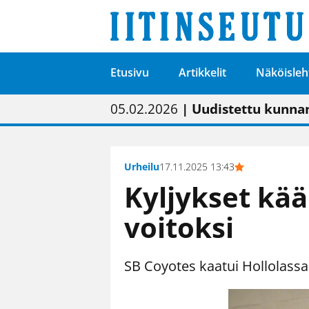
Etusivu
Artikkelit
Näköisleh
01.02.2026
05.02.2026
23.04.2026
| Painon vaihtumise
| Uudistettu kunnan
| “Olemme käynnist
09.05.2026
| "Maalla on totut
Urheilu
17.11.2025 13:43
Kyljykset kää
voitoksi
SB Coyotes kaatui Hollolassa