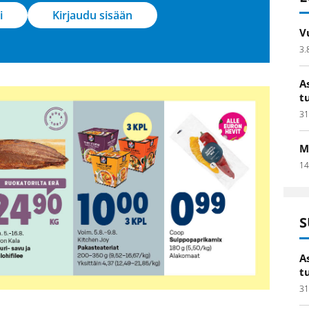
i
Kirjaudu sisään
V
3.
A
t
31
M
14
S
A
t
31