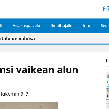
ti
Asiakaspalvelu
Ilmoittajalle
Info
Seur
n pitäisi näkyä hieman parempana painojäljen 
talo on valoisa
ämässä uudelleen keskustavisiotyön”
tu elämään omavaraisemmin kuin kaupungissa"
L
nsi vaikean alun
 lukemin 3–7.