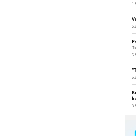
1.
V
6.
P
T
5.
"
5.
K
k
3.