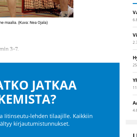
V
6.
lme maalia. (Kuva: Nea Ojala)
V
2.
min 3–7.
H
25
TKO JATKAA
Y
11
KEMISTA?
A
4.
a Iitinseutu-lehden tilaajille. Kaikkiin
isältyy kirjautumistunnukset.
L