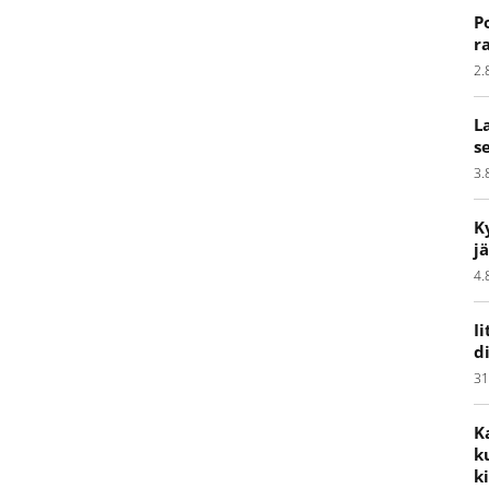
P
r
2.
L
s
3.
K
j
4.
I
d
31
K
k
k