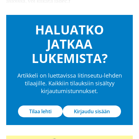
asioissa, voi klikata ladec.f
HALUATKO
JATKAA
LUKEMISTA?
Artikkeli on luettavissa Iitinseutu-lehden
tilaajille. Kaikkiin tilauksiin sisältyy
kirjautumistunnukset.
Tilaa lehti
Kirjaudu sisään