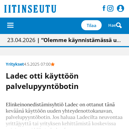
Tilaa
Hae
01.02.2026
05.02.2026
23.04.2026
| Painon vaihtumisen pitäisi näkyä hieman parempana painojäljen laatuna lehdessä
| Uudistettu kunnantalo on valoisa
| “Olemme käynnistämässä uudelleen keskustavisiotyön”
09.05.2026
| "Maalla on totuttu elämään omavaraisemmin kuin kaupungissa"
Yritykset
4.5.2025 07:00
Ladec otti käyttöön
palvelupyyntöbotin
Elinkeinonedistämisyhtiö Ladec on ottanut tänä
keväänä käyttöön uuden yhteydenottokanavan,
palvelupyyntöbotin. Jos haluaa Ladecilta neuvontaa
yrittäjyyttä tai yrityksen kehittämistä koskevissa