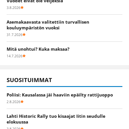
Vuodet eivät ole veljeksiä
3.8.2026
Asemakaavasta valitettiin turvallisen
kouluympäristön vuoksi
31.7.2026
Mitä unohtui? Kuka maksaa?
14.7.2026
SUOSITUIMMAT
Poliisi: Kausalassa jäi haaviin epäilty rattijuoppo
2.8.2026
Lahti Historic Rally tuo kisaajat Iitin seudulle
elokuussa
3.8.2026