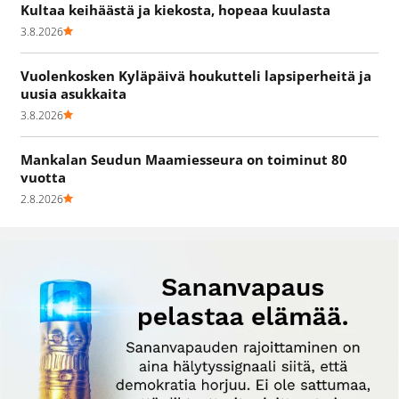
Kultaa keihäästä ja kiekosta, hopeaa kuulasta
3.8.2026
Vuolenkosken Kyläpäivä houkutteli lapsiperheitä ja
uusia asukkaita
3.8.2026
Mankalan Seudun Maamiesseura on toiminut 80
vuotta
2.8.2026