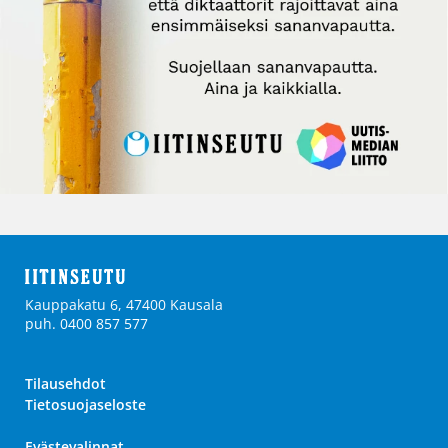
Kauppakatu 6, 47400 Kausala
puh. 0400 857 577
Tilausehdot
Tietosuojaseloste
Evästevalinnat