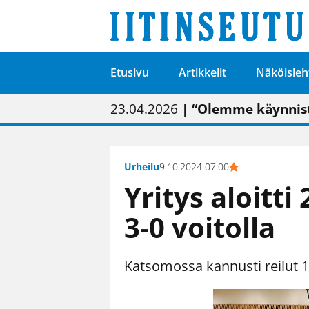
Etusivu
Artikkelit
Näköisleh
01.02.2026
05.02.2026
23.04.2026
| Painon vaihtumise
| Uudistettu kunnan
| “Olemme käynnist
09.05.2026
| "Maalla on totut
Urheilu
9.10.2024 07:00
Yritys aloitti
3-0 voitolla
Katsomossa kannusti reilut 1