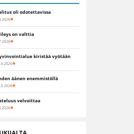
alitus oli odotettavissa
8.2026
iileys on valttia
7.2026
yvinvointialue kiristää vyötään
.6.2026
hden äänen enemmistöllä
.6.2026
ateluus velvoittaa
6.2026
UKIJALTA