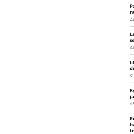
P
r
2.
L
s
3.
I
d
31
K
j
4.
R
h
t