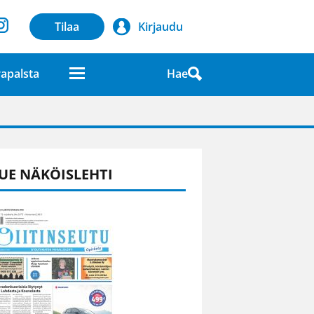
Tilaa
Kirjaudu
Hae
apalsta
laatuna lehdessä
UE NÄKÖISLEHTI