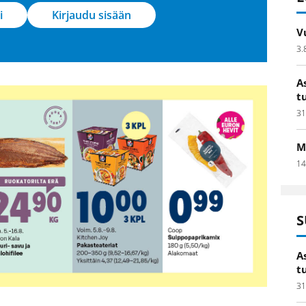
i
Kirjaudu sisään
V
3.
A
t
31
M
14
S
A
t
31