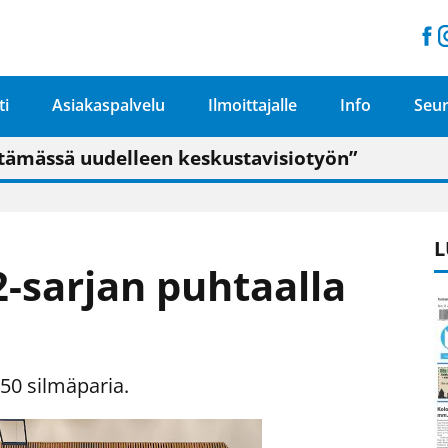
ti
Asiakaspalvelu
Ilmoittajalle
Info
Seur
n pitäisi näkyä hieman parempana painojäljen 
talo on valoisa
ämässä uudelleen keskustavisiotyön”
tu elämään omavaraisemmin kuin kaupungissa"
L
 2-sarjan puhtaalla
50 silmäparia.