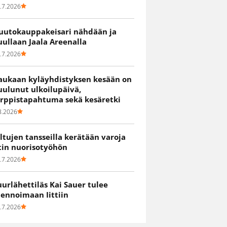
.7.2026
uutokauppakeisari nähdään ja
uullaan Jaala Areenalla
.7.2026
aukaan kyläyhdistyksen kesään on
uulunut ulkoilupäivä,
irppistapahtuma sekä kesäretki
8.2026
iltujen tansseilla kerätään varoja
itin nuorisotyöhön
.7.2026
uurlähettiläs Kai Sauer tulee
uennoimaan Iittiin
.7.2026