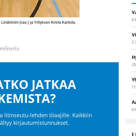
V
6.
Lindström (vas.) ja Yrityksen Krista Kantola.
V
2.
lmäparia.
H
25
TKO JATKAA
Y
11
KEMISTA?
A
4.
a Iitinseutu-lehden tilaajille. Kaikkiin
isältyy kirjautumistunnukset.
L