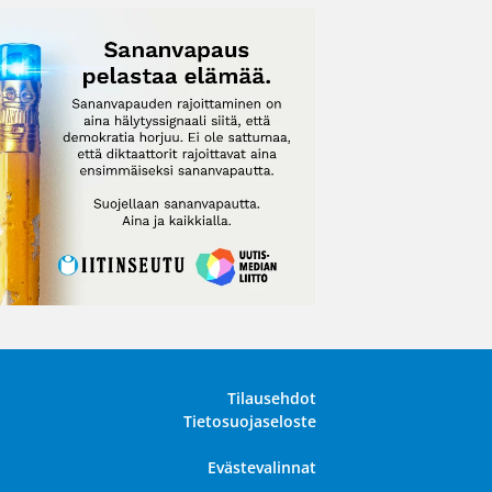
Tilausehdot
Tietosuojaseloste
Evästevalinnat