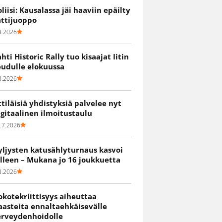
oliisi: Kausalassa jäi haaviin epäilty
attijuoppo
8.2026
ahti Historic Rally tuo kisaajat Iitin
eudulle elokuussa
8.2026
ittiläisiä yhdistyksiä palvelee nyt
igitaalinen ilmoitustaulu
.7.2026
yljysten katusählyturnaus kasvoi
älleen – Mukana jo 16 joukkuetta
8.2026
okotekriittisyys aiheuttaa
aasteita ennaltaehkäisevälle
erveydenhoidolle