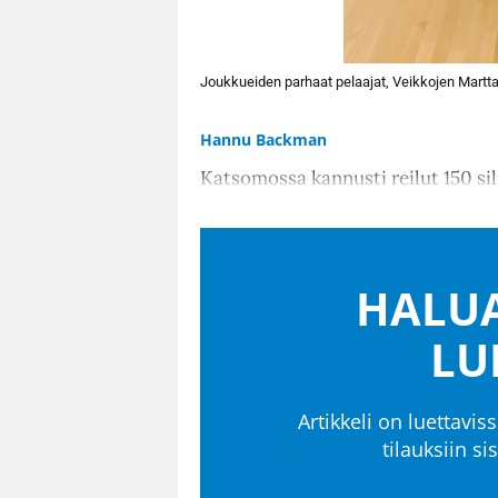
Joukkueiden parhaat pelaajat, Veikkojen Martta 
Hannu Backman
Katsomossa kannusti reilut 150 si
HALUA
LU
Artikkeli on luettaviss
tilauksiin s