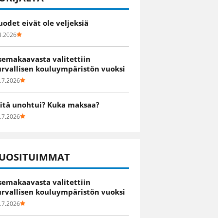
uodet eivät ole veljeksiä
8.2026
semakaavasta valitettiin
urvallisen kouluympäristön vuoksi
.7.2026
itä unohtui? Kuka maksaa?
.7.2026
UOSITUIMMAT
semakaavasta valitettiin
urvallisen kouluympäristön vuoksi
.7.2026