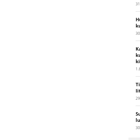
31
H
k
30
K
k
k
1.
T
I
29
S
l
30