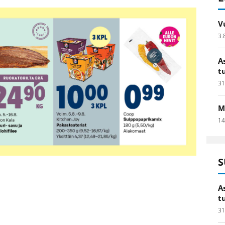
V
3.
A
t
31
M
14
S
A
t
31