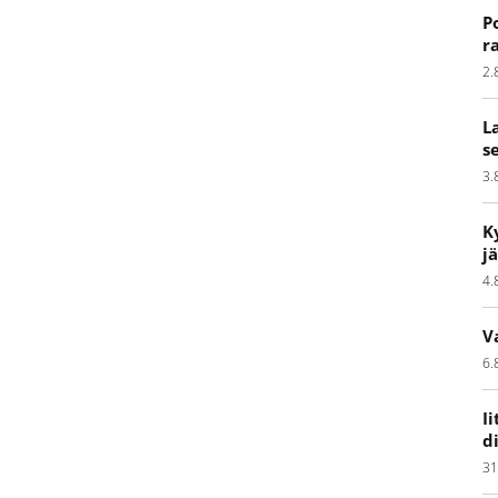
P
r
2.
L
s
3.
K
j
4.
V
6.
I
d
31