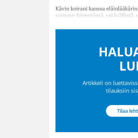
Kävin koirani kanssa eläinlääkäri
saimme: kiireetöntä, ystävällistä,
HALUA
LU
Artikkeli on luettaviss
tilauksiin s
Tilaa leht