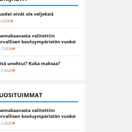
uodet eivät ole veljeksiä
8.2026
semakaavasta valitettiin
urvallisen kouluympäristön vuoksi
.7.2026
itä unohtui? Kuka maksaa?
.7.2026
UOSITUIMMAT
semakaavasta valitettiin
urvallisen kouluympäristön vuoksi
.7.2026