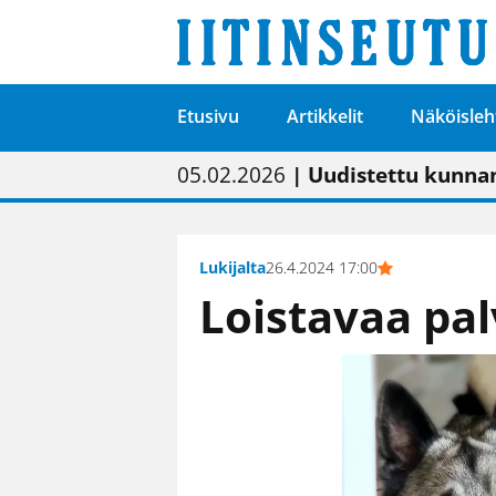
Etusivu
Artikkelit
Näköisleh
01.02.2026
05.02.2026
23.04.2026
| Painon vaihtumise
| Uudistettu kunnan
| “Olemme käynnist
09.05.2026
| "Maalla on totut
Lukijalta
26.4.2024 17:00
Loistavaa pa