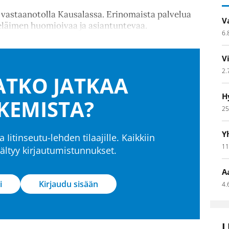
n vastaanotolla Kausalassa. Erinomaista palvelua
V
 eläimen huomioivaa ja asiantuntevaa.
6.
V
2.
TKO JATKAA
H
KEMISTA?
25
Y
a Iitinseutu-lehden tilaajille. Kaikkiin
11
isältyy kirjautumistunnukset.
A
i
Kirjaudu sisään
4.
L