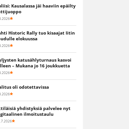
oliisi: Kausalassa jäi haaviin epäilty
attijuoppo
8.2026
ahti Historic Rally tuo kisaajat Iitin
eudulle elokuussa
8.2026
yljysten katusählyturnaus kasvoi
älleen – Mukana jo 16 joukkuetta
8.2026
alitus oli odotettavissa
8.2026
ittiläisiä yhdistyksiä palvelee nyt
igitaalinen ilmoitustaulu
.7.2026