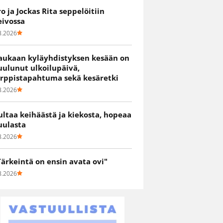
ro ja Jockas Rita seppelöitiin
eivossa
8.2026
aukaan kyläyhdistyksen kesään on
uulunut ulkoilupäivä,
irppistapahtuma sekä kesäretki
8.2026
ultaa keihäästä ja kiekosta, hopeaa
uulasta
8.2026
Tärkeintä on ensin avata ovi"
8.2026