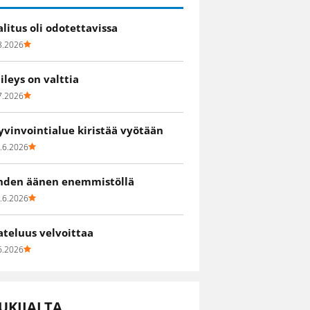
alitus oli odotettavissa
8.2026
iileys on valttia
7.2026
yvinvointialue kiristää vyötään
.6.2026
hden äänen enemmistöllä
.6.2026
ateluus velvoittaa
6.2026
UKIJALTA