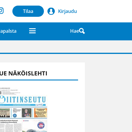
Tilaa
Kirjaudu
Hae
apalsta
laatuna lehdessä
UE NÄKÖISLEHTI