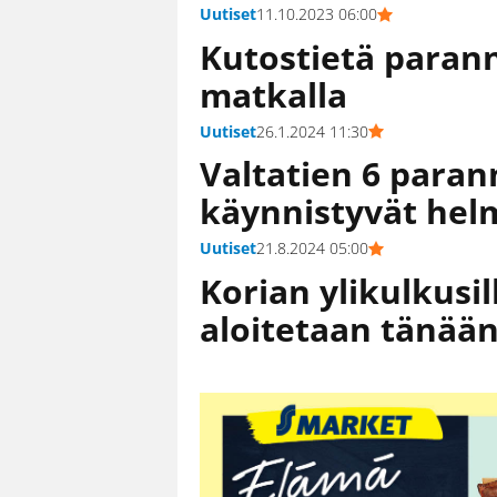
Uutiset
11.10.2023 06:00
Kutostietä paran
matkalla
Uutiset
26.1.2024 11:30
Valtatien 6 paran
käynnistyvät hel
Uutiset
21.8.2024 05:00
Korian ylikulkusi
aloitetaan tänää