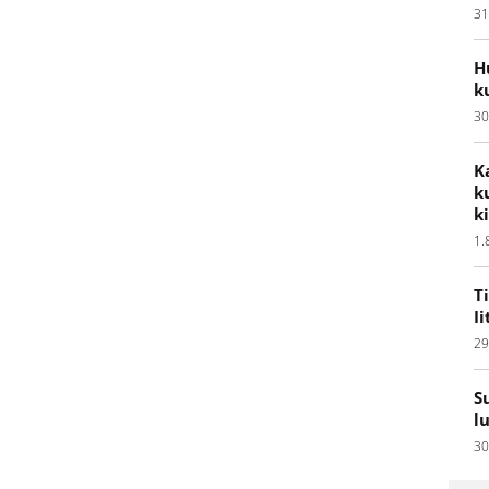
31
H
k
30
K
k
k
1.
T
I
29
S
l
30