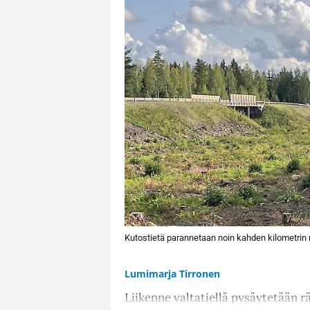
Kutostietä parannetaan noin kahden kilometrin m
Lumimarja Tirronen
Liikenne valtatiellä pysäytetään rä