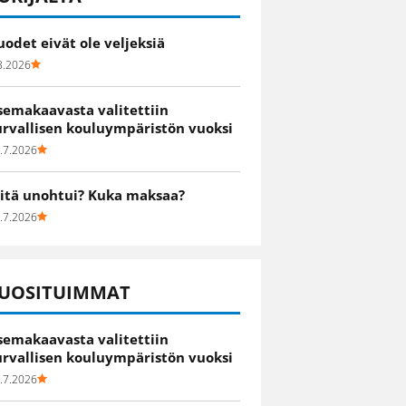
uodet eivät ole veljeksiä
8.2026
semakaavasta valitettiin
urvallisen kouluympäristön vuoksi
.7.2026
itä unohtui? Kuka maksaa?
.7.2026
UOSITUIMMAT
semakaavasta valitettiin
urvallisen kouluympäristön vuoksi
.7.2026