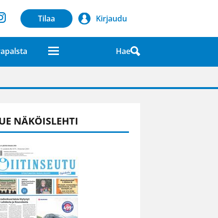
Tilaa
Kirjaudu
Hae
apalsta
laatuna lehdessä
UE NÄKÖISLEHTI