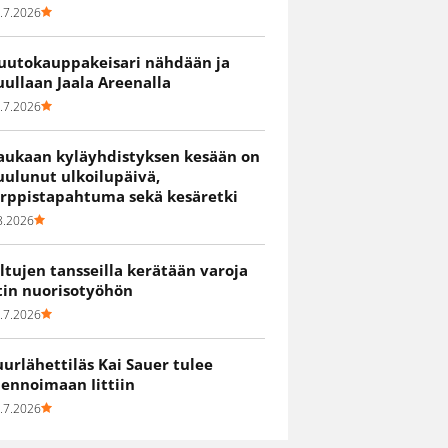
.7.2026
uutokauppakeisari nähdään ja
uullaan Jaala Areenalla
.7.2026
aukaan kyläyhdistyksen kesään on
uulunut ulkoilupäivä,
irppistapahtuma sekä kesäretki
8.2026
iltujen tansseilla kerätään varoja
itin nuorisotyöhön
.7.2026
uurlähettiläs Kai Sauer tulee
uennoimaan Iittiin
.7.2026