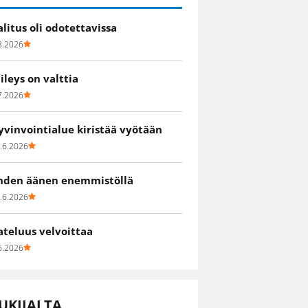
alitus oli odotettavissa
8.2026
iileys on valttia
7.2026
yvinvointialue kiristää vyötään
.6.2026
hden äänen enemmistöllä
.6.2026
ateluus velvoittaa
6.2026
UKIJALTA