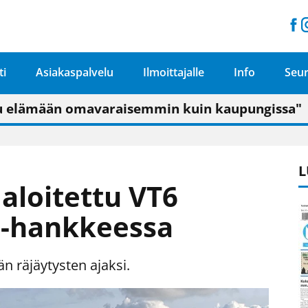
ti
Asiakaspalvelu
Ilmoittajalle
Info
Seur
n pitäisi näkyä hieman parempana painojäljen 
talo on valoisa
ämässä uudelleen keskustavisiotyön”
tu elämään omavaraisemmin kuin kaupungissa"
L
aloitettu VT6
 -hankkeessa
än räjäytysten ajaksi.