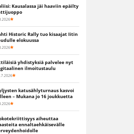
oliisi: Kausalassa jäi haaviin epäilty
attijuoppo
8.2026
ahti Historic Rally tuo kisaajat Iitin
eudulle elokuussa
8.2026
ittiläisiä yhdistyksiä palvelee nyt
igitaalinen ilmoitustaulu
.7.2026
yljysten katusählyturnaus kasvoi
älleen – Mukana jo 16 joukkuetta
8.2026
okotekriittisyys aiheuttaa
aasteita ennaltaehkäisevälle
erveydenhoidolle