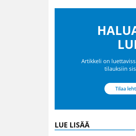
HALUA
LU
Artikkeli on luettaviss
tilauksiin s
Tilaa leht
LUE LISÄÄ