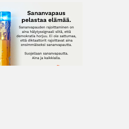
Tilausehdot
Tietosuojaseloste
Evästevalinnat