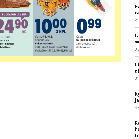
P
r
2.
L
s
3.
I
d
31
K
j
4.
R
h
t