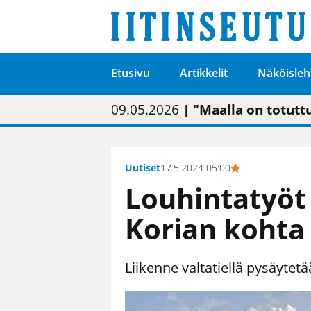
Etusivu
Artikkelit
Näköisleh
01.02.2026
05.02.2026
23.04.2026
09.05.2026
| Painon vaihtumise
| Uudistettu kunnan
| “Olemme käynnist
| "Maalla on totut
Uutiset
17.5.2024 05:00
Louhintatyöt 
Korian kohta
Liikenne valtatiellä pysäytetä