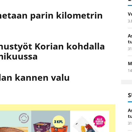
netaan parin kilometrin
V
3.
A
t
nustyöt Korian kohdalla
31
mikuussa
M
14
llan kannen valu
n
S
A
t
31