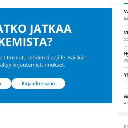
V
6.
TKO JATKAA
V
KEMISTA?
2.
H
a Iitinseutu-lehden tilaajille. Kaikkiin
25
isältyy kirjautumistunnukset.
Y
11
i
Kirjaudu sisään
A
4.
L