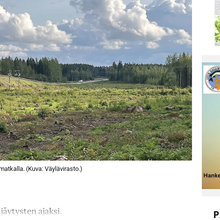
atkalla. (Kuva: Väylävirasto.)
jäytysten ajaksi.
P