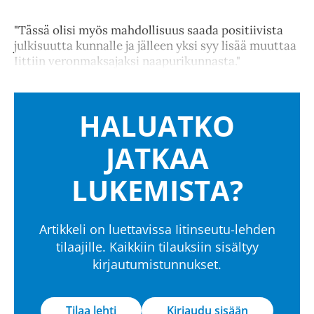
"Tässä olisi myös mahdollisuus saada positiivista
julkisuutta kunnalle ja jälleen yksi syy lisää muuttaa
Iittiin veronmaksajaksi naapurikunnasta."
HALUATKO
JATKAA
LUKEMISTA?
Artikkeli on luettavissa Iitinseutu-lehden
tilaajille. Kaikkiin tilauksiin sisältyy
kirjautumistunnukset.
Tilaa lehti
Kirjaudu sisään