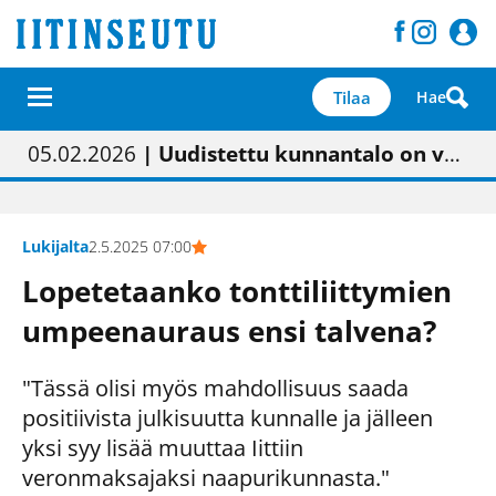
Tilaa
Hae
01.02.2026
05.02.2026
23.04.2026
| Painon vaihtumisen pitäisi näkyä hieman parempana painojäljen laatuna lehdessä
| Uudistettu kunnantalo on valoisa
| “Olemme käynnistämässä uudelleen keskustavisiotyön”
09.05.2026
| "Maalla on totuttu elämään omavaraisemmin kuin kaupungissa"
Lukijalta
2.5.2025 07:00
Lopetetaanko tonttiliittymien
umpeenauraus ensi talvena?
"Tässä olisi myös mahdollisuus saada
positiivista julkisuutta kunnalle ja jälleen
yksi syy lisää muuttaa Iittiin
veronmaksajaksi naapurikunnasta."