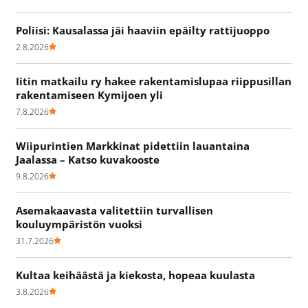
Poliisi: Kausalassa jäi haaviin epäilty rattijuoppo
2.8.2026
Iitin matkailu ry hakee rakentamislupaa riippusillan
rakentamiseen Kymijoen yli
7.8.2026
Wiipurintien Markkinat pidettiin lauantaina
Jaalassa – Katso kuvakooste
9.8.2026
Asemakaavasta valitettiin turvallisen
kouluympäristön vuoksi
31.7.2026
Kultaa keihäästä ja kiekosta, hopeaa kuulasta
3.8.2026