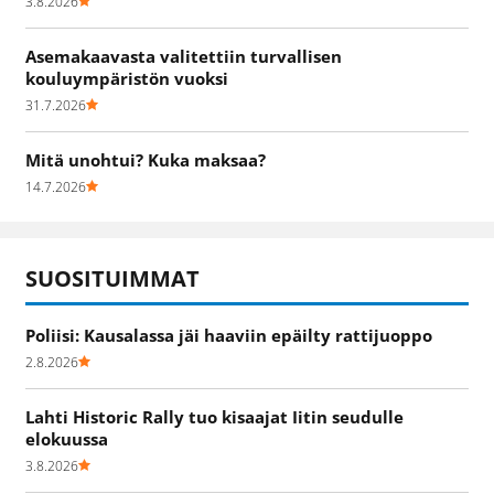
3.8.2026
Asemakaavasta valitettiin turvallisen
kouluympäristön vuoksi
31.7.2026
Mitä unohtui? Kuka maksaa?
14.7.2026
SUOSITUIMMAT
Poliisi: Kausalassa jäi haaviin epäilty rattijuoppo
2.8.2026
Lahti Historic Rally tuo kisaajat Iitin seudulle
elokuussa
3.8.2026