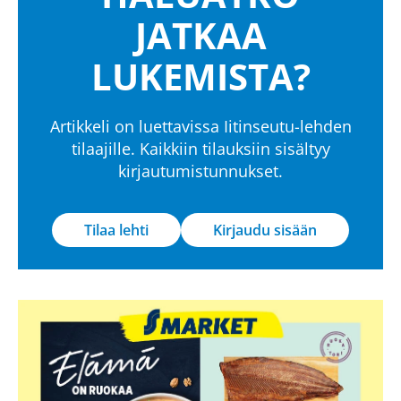
JATKAA
LUKEMISTA?
Artikkeli on luettavissa Iitinseutu-lehden
tilaajille. Kaikkiin tilauksiin sisältyy
kirjautumistunnukset.
Tilaa lehti
Kirjaudu sisään