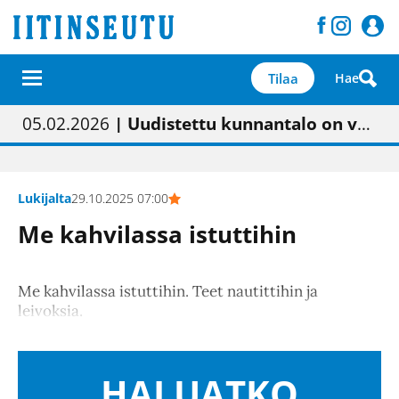
Tilaa
Hae
01.02.2026
05.02.2026
23.04.2026
| Painon vaihtumisen pitäisi näkyä hieman parempana painojäljen laatuna lehdessä
| Uudistettu kunnantalo on valoisa
| “Olemme käynnistämässä uudelleen keskustavisiotyön”
09.05.2026
| "Maalla on totuttu elämään omavaraisemmin kuin kaupungissa"
Lukijalta
29.10.2025 07:00
Me kahvilassa istuttihin
Me kahvilassa istuttihin. Teet nautittihin ja
leivoksia.
HALUATKO