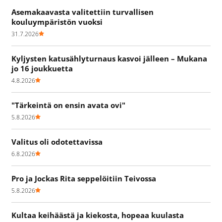
Asemakaavasta valitettiin turvallisen
kouluympäristön vuoksi
31.7.2026
Kyljysten katusählyturnaus kasvoi jälleen – Mukana
jo 16 joukkuetta
4.8.2026
"Tärkeintä on ensin avata ovi"
5.8.2026
Valitus oli odotettavissa
6.8.2026
Pro ja Jockas Rita seppelöitiin Teivossa
5.8.2026
Kultaa keihäästä ja kiekosta, hopeaa kuulasta