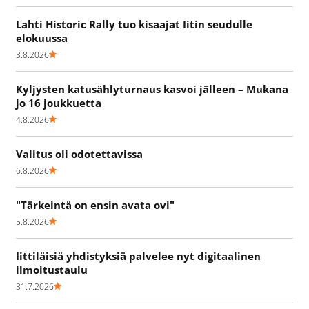
Lahti Historic Rally tuo kisaajat Iitin seudulle
elokuussa
3.8.2026
Kyljysten katusählyturnaus kasvoi jälleen – Mukana
jo 16 joukkuetta
4.8.2026
Valitus oli odotettavissa
6.8.2026
"Tärkeintä on ensin avata ovi"
5.8.2026
Iittiläisiä yhdistyksiä palvelee nyt digitaalinen
ilmoitustaulu
31.7.2026