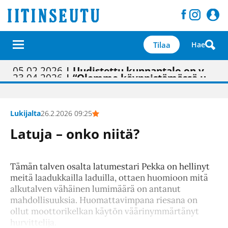
Tilaa
Hae
01.02.2026
05.02.2026
23.04.2026
| Painon vaihtumisen pitäisi näkyä hieman parempana painojäljen laatuna lehdessä
| Uudistettu kunnantalo on valoisa
| “Olemme käynnistämässä uudelleen keskustavisiotyön”
09.05.2026
| "Maalla on totuttu elämään omavaraisemmin kuin kaupungissa"
Lukijalta
26.2.2026 09:25
Latuja – onko niitä?
Tämän talven osalta latumestari Pekka on hellinyt
meitä laadukkailla laduilla, ottaen huomioon mitä
alkutalven vähäinen lumimäärä on antanut
mahdollisuuksia. Huomattavimpana riesana on
ollut moottorikelkan käytön väärinymmärtänyt
hurvittelija.