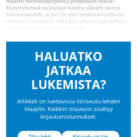
maasto rakennuskelpoista pohjamaan osalta?
Kysymyksessä on kunnan kautta-aikojen suurin
rakennuskohde, ja nyt tietojen tiedottamisella on
ratkaiseva merkitys, onko kaavoitusta mahdollista
edes jatkaa kyseisessä kohteessa.
HALUATKO
JATKAA
LUKEMISTA?
Artikkeli on luettavissa Iitinseutu-lehden
tilaajille. Kaikkiin tilauksiin sisältyy
kirjautumistunnukset.
Tilaa lehti
Kirjaudu sisään