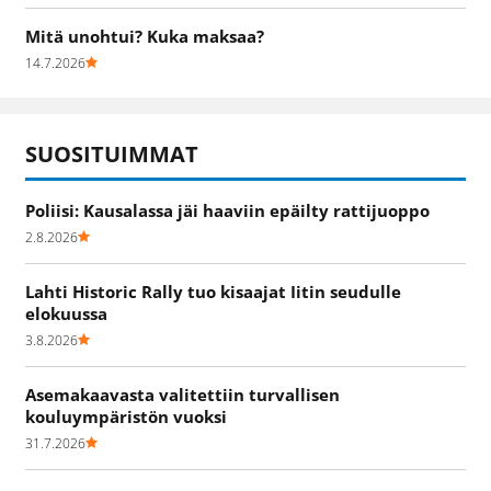
Mitä unohtui? Kuka maksaa?
14.7.2026
SUOSITUIMMAT
Poliisi: Kausalassa jäi haaviin epäilty rattijuoppo
2.8.2026
Lahti Historic Rally tuo kisaajat Iitin seudulle
elokuussa
3.8.2026
Asemakaavasta valitettiin turvallisen
kouluympäristön vuoksi
31.7.2026