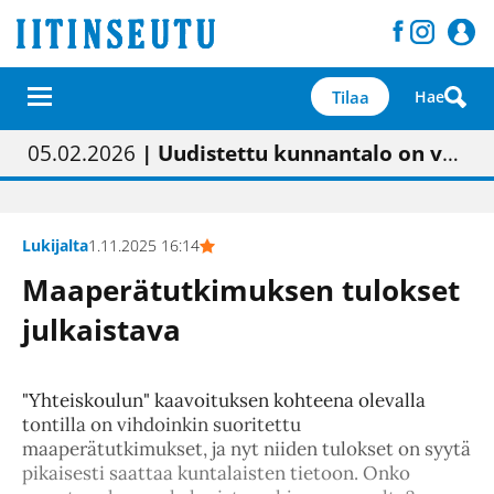
Tilaa
Hae
01.02.2026
05.02.2026
23.04.2026
| Painon vaihtumisen pitäisi näkyä hieman parempana painojäljen laatuna lehdessä
| Uudistettu kunnantalo on valoisa
| “Olemme käynnistämässä uudelleen keskustavisiotyön”
09.05.2026
| "Maalla on totuttu elämään omavaraisemmin kuin kaupungissa"
Lukijalta
1.11.2025 16:14
Maaperätutkimuksen tulokset
julkaistava
"Yhteiskoulun" kaavoituksen kohteena olevalla
tontilla on vihdoinkin suoritettu
maaperätutkimukset, ja nyt niiden tulokset on syytä
pikaisesti saattaa kuntalaisten tietoon. Onko