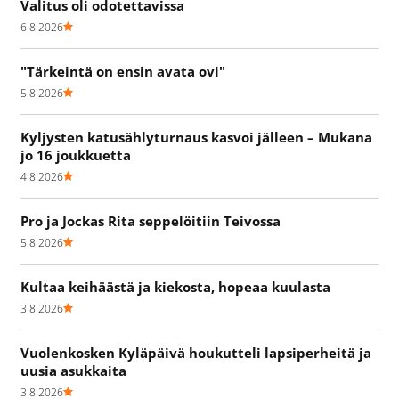
Valitus oli odotettavissa
6.8.2026
"Tärkeintä on ensin avata ovi"
5.8.2026
Kyljysten katusählyturnaus kasvoi jälleen – Mukana
jo 16 joukkuetta
4.8.2026
Pro ja Jockas Rita seppelöitiin Teivossa
5.8.2026
Kultaa keihäästä ja kiekosta, hopeaa kuulasta
3.8.2026
Vuolenkosken Kyläpäivä houkutteli lapsiperheitä ja
uusia asukkaita
3.8.2026