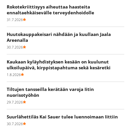
Rokotekriittisyys aiheuttaa haasteita
ennaltaehkäisevälle terveydenhoidolle
31.7.2026
Huutokauppakeisari nähdään ja kuullaan Jaala
Areenalla
30.7.2026
Kaukaan kyläyhdistyksen kesään on kuulunut
ulkoilupäivä, kirppistapahtuma sekä kesäretki
1.8.2026
Tiltujen tansseilla kerätään varoja Iitin
nuorisotyöhön
29.7.2026
Suurlähettiläs Kai Sauer tulee luennoimaan Iittiin
30.7.2026