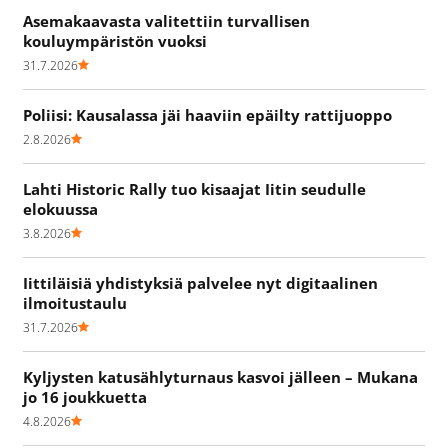
Asemakaavasta valitettiin turvallisen
kouluympäristön vuoksi
31.7.2026
Poliisi: Kausalassa jäi haaviin epäilty rattijuoppo
2.8.2026
Lahti Historic Rally tuo kisaajat Iitin seudulle
elokuussa
3.8.2026
Iittiläisiä yhdistyksiä palvelee nyt digitaalinen
ilmoitustaulu
31.7.2026
Kyljysten katusählyturnaus kasvoi jälleen – Mukana
jo 16 joukkuetta
4.8.2026