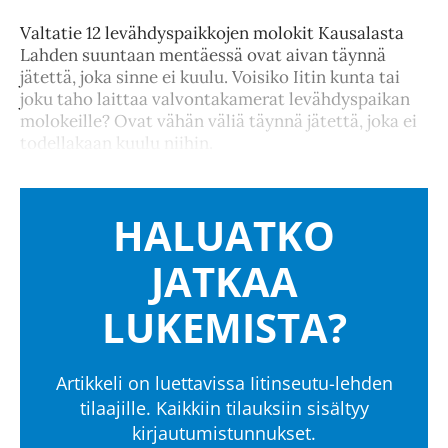
Valtatie 12 levähdyspaikkojen molokit Kausalasta
Lahden suuntaan mentäessä ovat aivan täynnä
jätettä, joka sinne ei kuulu. Voisiko Iitin kunta tai
joku taho laittaa valvontakamerat levähdyspaikan
molokeille? Ovat vähän väliä täynnä jätettä, joka ei
todellakaan kuulu niihin.
HALUATKO
JATKAA
LUKEMISTA?
Artikkeli on luettavissa Iitinseutu-lehden
tilaajille. Kaikkiin tilauksiin sisältyy
kirjautumistunnukset.