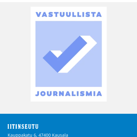
Kauppakatu 6, 47400 Kausala