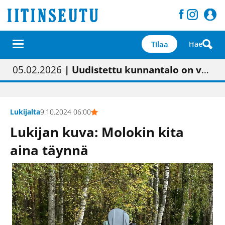
Tilaa
Hae
01.02.2026
05.02.2026
23.04.2026
| Painon vaihtumisen pitäisi näkyä hieman parempana painojäljen laatuna lehdessä
| Uudistettu kunnantalo on valoisa
| “Olemme käynnistämässä uudelleen keskustavisiotyön”
09.05.2026
| "Maalla on totuttu elämään omavaraisemmin kuin kaupungissa"
Lukijalta
9.10.2024 06:00
Lukijan kuva: Molokin kita
aina täynnä