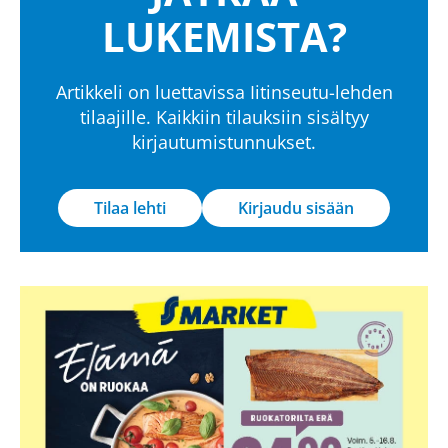
LUKEMISTA?
Artikkeli on luettavissa Iitinseutu-lehden
tilaajille. Kaikkiin tilauksiin sisältyy
kirjautumistunnukset.
Tilaa lehti
Kirjaudu sisään