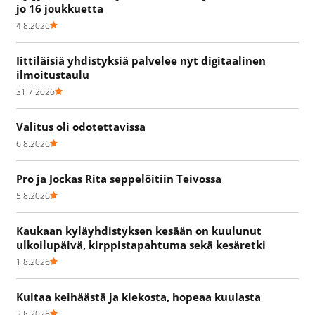
jo 16 joukkuetta
4.8.2026
Iittiläisiä yhdistyksiä palvelee nyt digitaalinen
ilmoitustaulu
31.7.2026
Valitus oli odotettavissa
6.8.2026
Pro ja Jockas Rita seppelöitiin Teivossa
5.8.2026
Kaukaan kyläyhdistyksen kesään on kuulunut
ulkoilupäivä, kirppistapahtuma sekä kesäretki
1.8.2026
Kultaa keihäästä ja kiekosta, hopeaa kuulasta
3.8.2026