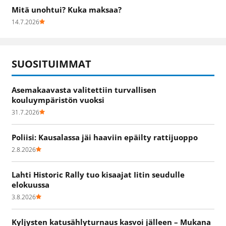
Mitä unohtui? Kuka maksaa?
14.7.2026
SUOSITUIMMAT
Asemakaavasta valitettiin turvallisen
kouluympäristön vuoksi
31.7.2026
Poliisi: Kausalassa jäi haaviin epäilty rattijuoppo
2.8.2026
Lahti Historic Rally tuo kisaajat Iitin seudulle
elokuussa
3.8.2026
Kyljysten katusählyturnaus kasvoi jälleen – Mukana