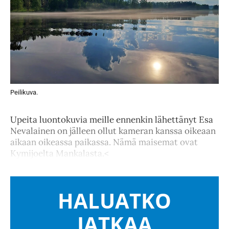
Peilikuva.
Upeita luontokuvia meille ennenkin lähettänyt Esa
Nevalainen on jälleen ollut kameran kanssa oikeaan
aikaan oikeassa paikassa. Nämä maisemat ovat
Kymijoelta Mankalasta.<
HALUATKO
JATKAA