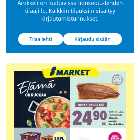
Artikkeli on luettavissa Iitinseutu-lehden
tilaajille. Kaikkiin tilauksiin sisältyy
kirjautumistunnukset.
Tilaa lehti
Kirjaudu sisään