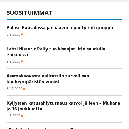
SUOSITUIMMAT
Poliisi: Kausalassa jäi haaviin epäilty rattijuoppo
2.8.2026
Lahti Historic Rally tuo kisaajat Iitin seudulle
elokuussa
3.8.2026
Asemakaavasta valitettiin turvallisen
kouluympäristön vuoksi
31.7.2026
Kyljysten katusählyturnaus kasvoi jälleen – Mukana
jo 16 joukkuetta
4.8.2026