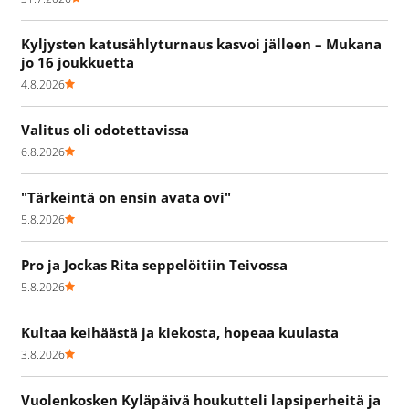
Kyljysten katusählyturnaus kasvoi jälleen – Mukana
jo 16 joukkuetta
4.8.2026
Valitus oli odotettavissa
6.8.2026
"Tärkeintä on ensin avata ovi"
5.8.2026
Pro ja Jockas Rita seppelöitiin Teivossa
5.8.2026
Kultaa keihäästä ja kiekosta, hopeaa kuulasta
3.8.2026
Vuolenkosken Kyläpäivä houkutteli lapsiperheitä ja