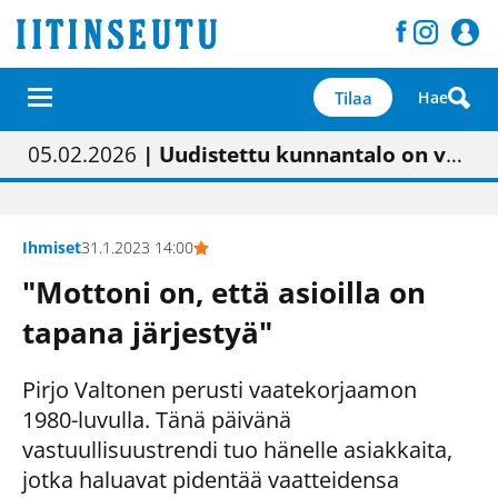
Tilaa
Hae
01.02.2026
05.02.2026
23.04.2026
| Painon vaihtumisen pitäisi näkyä hieman parempana painojäljen laatuna lehdessä
| Uudistettu kunnantalo on valoisa
| “Olemme käynnistämässä uudelleen keskustavisiotyön”
09.05.2026
| "Maalla on totuttu elämään omavaraisemmin kuin kaupungissa"
Ihmiset
31.1.2023 14:00
"Mottoni on, että asioilla on
tapana järjestyä"
Pirjo Valtonen perusti vaatekorjaamon
1980-luvulla. Tänä päivänä
vastuullisuustrendi tuo hänelle asiakkaita,
jotka haluavat pidentää vaatteidensa