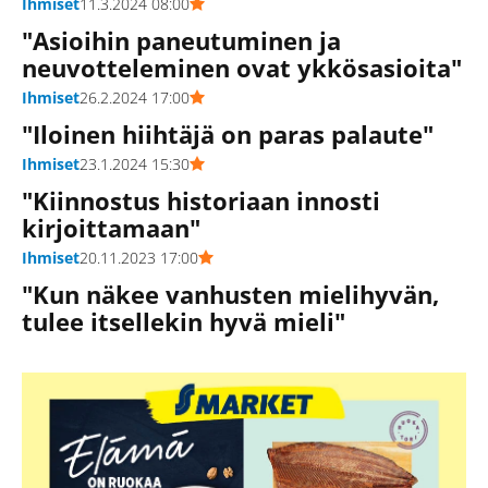
Ihmiset
11.3.2024 08:00
"Asioihin paneutuminen ja
neuvotteleminen ovat ykkösasioita"
Ihmiset
26.2.2024 17:00
"Iloinen hiihtäjä on paras palaute"
Ihmiset
23.1.2024 15:30
"Kiinnostus historiaan innosti
kirjoittamaan"
Ihmiset
20.11.2023 17:00
"Kun näkee vanhusten mielihyvän,
tulee itsellekin hyvä mieli"