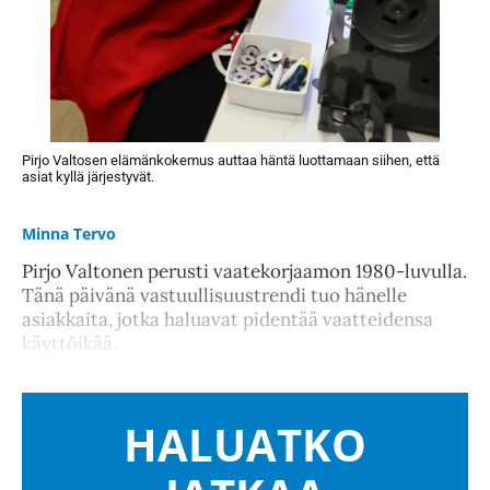
Pirjo Valtosen elämänkokemus auttaa häntä luottamaan siihen, että
asiat kyllä järjestyvät.
Minna Tervo
Pirjo Valtonen perusti vaatekorjaamon 1980-luvulla.
Tänä päivänä vastuullisuustrendi tuo hänelle
asiakkaita, jotka haluavat pidentää vaatteidensa
käyttöikää.
HALUATKO