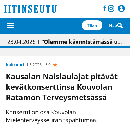
Tilaa
Hae
01.02.2026
05.02.2026
23.04.2026
| Painon vaihtumisen pitäisi näkyä hieman parempana painojäljen laatuna lehdessä
| Uudistettu kunnantalo on valoisa
| “Olemme käynnistämässä uudelleen keskustavisiotyön”
09.05.2026
| "Maalla on totuttu elämään omavaraisemmin kuin kaupungissa"
Kulttuuri
11.5.2026 13:01
Kausalan Naislaulajat pitävät
kevätkonserttinsa Kouvolan
Ratamon Terveysmetsässä
Konsertti on osa Kouvolan
Mielenterveysseuran tapahtumaa.