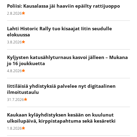
Poliisi: Kausalassa jäi haaviin epäilty rattijuoppo
2.8.2026
Lahti Historic Rally tuo kisaajat Iitin seudulle
elokuussa
3.8.2026
Kyljysten katusählyturnaus kasvoi jälleen – Mukana
jo 16 joukkuetta
4.8.2026
Iittiläisiä yhdistyksiä palvelee nyt digitaalinen
ilmoitustaulu
31.7.2026
Kaukaan kyläyhdistyksen kesään on kuulunut
ulkoilupäivä, kirppistapahtuma sekä kesäretki
1.8.2026