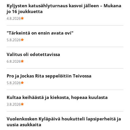
Kyljysten katusählyturnaus kasvoi jälleen – Mukana
jo 16 joukkuetta
4.8.2026
"Tärkeintä on ensin avata ovi"
5.8.2026
Valitus oli odotettavissa
6.8.2026
Pro ja Jockas Rita seppelöitiin Teivossa
5.8.2026
Kultaa keihäästä ja kiekosta, hopeaa kuulasta
3.8.2026
Vuolenkosken Kyläpäivä houkutteli lapsiperheitä ja
uusia asukkaita