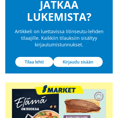
JATKAA
LUKEMISTA?
Artikkeli on luettavissa Iitinseutu-lehden
tilaajille. Kaikkiin tilauksiin sisältyy
kirjautumistunnukset.
Tilaa lehti
Kirjaudu sisään