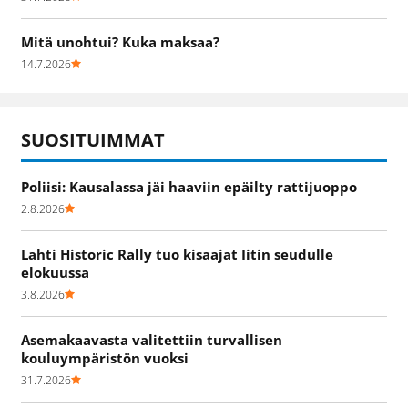
Mitä unohtui? Kuka maksaa?
14.7.2026
SUOSITUIMMAT
Poliisi: Kausalassa jäi haaviin epäilty rattijuoppo
2.8.2026
Lahti Historic Rally tuo kisaajat Iitin seudulle
elokuussa
3.8.2026
Asemakaavasta valitettiin turvallisen
kouluympäristön vuoksi
31.7.2026