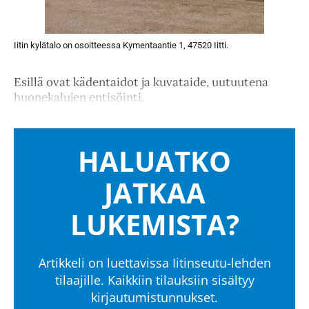
Iitin kylätalo on osoitteessa Kymentaantie 1, 47520 Iitti.
Esillä ovat kädentaidot ja kuvataide, uutuutena
huonekalujen entisöinti.
HALUATKO
JATKAA
LUKEMISTA?
Artikkeli on luettavissa Iitinseutu-lehden
tilaajille. Kaikkiin tilauksiin sisältyy
kirjautumistunnukset.