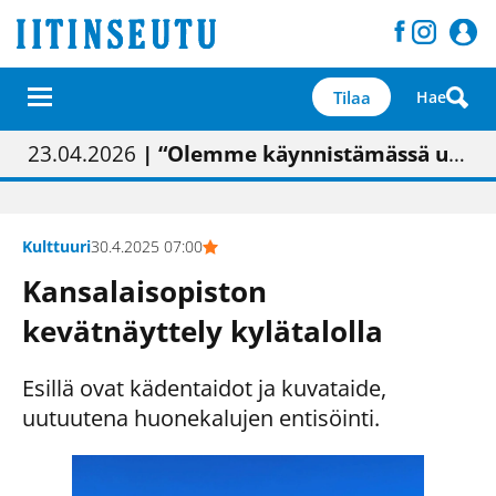
Tilaa
Hae
01.02.2026
05.02.2026
23.04.2026
| Painon vaihtumisen pitäisi näkyä hieman parempana painojäljen laatuna lehdessä
| Uudistettu kunnantalo on valoisa
| “Olemme käynnistämässä uudelleen keskustavisiotyön”
09.05.2026
| "Maalla on totuttu elämään omavaraisemmin kuin kaupungissa"
Kulttuuri
30.4.2025 07:00
Kansalaisopiston
kevätnäyttely kylätalolla
Esillä ovat kädentaidot ja kuvataide,
uutuutena huonekalujen entisöinti.