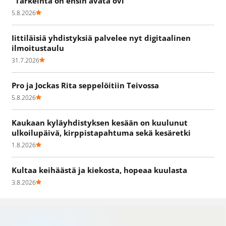
"Tärkeintä on ensin avata ovi"
5.8.2026
Iittiläisiä yhdistyksiä palvelee nyt digitaalinen
ilmoitustaulu
31.7.2026
Pro ja Jockas Rita seppelöitiin Teivossa
5.8.2026
Kaukaan kyläyhdistyksen kesään on kuulunut
ulkoilupäivä, kirppistapahtuma sekä kesäretki
1.8.2026
Kultaa keihäästä ja kiekosta, hopeaa kuulasta
3.8.2026