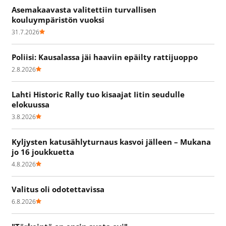
Asemakaavasta valitettiin turvallisen
kouluympäristön vuoksi
31.7.2026
Poliisi: Kausalassa jäi haaviin epäilty rattijuoppo
2.8.2026
Lahti Historic Rally tuo kisaajat Iitin seudulle
elokuussa
3.8.2026
Kyljysten katusählyturnaus kasvoi jälleen – Mukana
jo 16 joukkuetta
4.8.2026
Valitus oli odotettavissa
6.8.2026