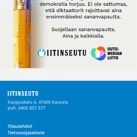
Kauppakatu 6, 47400 Kausala
puh. 0400 857 577
Tilausehdot
Tietosuojaseloste