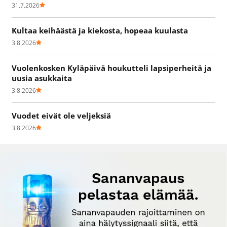
31.7.2026
Kultaa keihäästä ja kiekosta, hopeaa kuulasta
3.8.2026
Vuolenkosken Kyläpäivä houkutteli lapsiperheitä ja
uusia asukkaita
3.8.2026
Vuodet eivät ole veljeksiä
3.8.2026