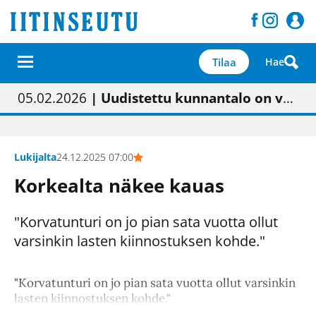
Tilaa
Hae
01.02.2026
05.02.2026
23.04.2026
| Painon vaihtumisen pitäisi näkyä hieman parempana painojäljen laatuna lehdessä
| Uudistettu kunnantalo on valoisa
| “Olemme käynnistämässä uudelleen keskustavisiotyön”
09.05.2026
| "Maalla on totuttu elämään omavaraisemmin kuin kaupungissa"
Lukijalta
24.12.2025 07:00
Korkealta näkee kauas
"Korvatunturi on jo pian sata vuotta ollut
varsinkin lasten kiinnostuksen kohde."
"Korvatunturi on jo pian sata vuotta ollut varsinkin
lasten kiinnostuksen kohde."