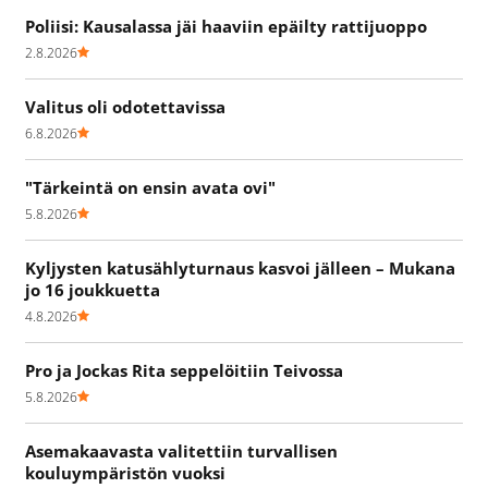
Poliisi: Kausalassa jäi haaviin epäilty rattijuoppo
2.8.2026
Valitus oli odotettavissa
6.8.2026
"Tärkeintä on ensin avata ovi"
5.8.2026
Kyljysten katusählyturnaus kasvoi jälleen – Mukana
jo 16 joukkuetta
4.8.2026
Pro ja Jockas Rita seppelöitiin Teivossa
5.8.2026
Asemakaavasta valitettiin turvallisen
kouluympäristön vuoksi