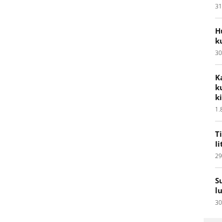
31
H
k
30
K
k
k
1.
T
I
29
S
l
30