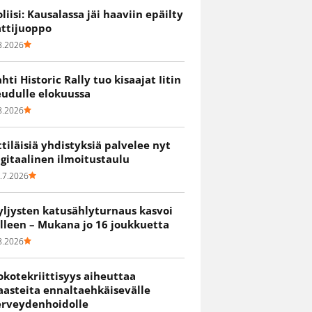
oliisi: Kausalassa jäi haaviin epäilty
attijuoppo
8.2026
ahti Historic Rally tuo kisaajat Iitin
eudulle elokuussa
8.2026
ittiläisiä yhdistyksiä palvelee nyt
igitaalinen ilmoitustaulu
.7.2026
yljysten katusählyturnaus kasvoi
älleen – Mukana jo 16 joukkuetta
8.2026
okotekriittisyys aiheuttaa
aasteita ennaltaehkäisevälle
erveydenhoidolle