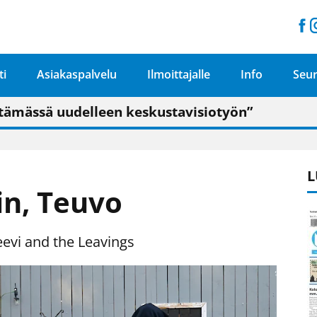
ti
Asiakaspalvelu
Ilmoittajalle
Info
Seur
n pitäisi näkyä hieman parempana painojäljen 
talo on valoisa
ämässä uudelleen keskustavisiotyön”
tu elämään omavaraisemmin kuin kaupungissa"
L
iin, Teuvo
Leevi and the Leavings