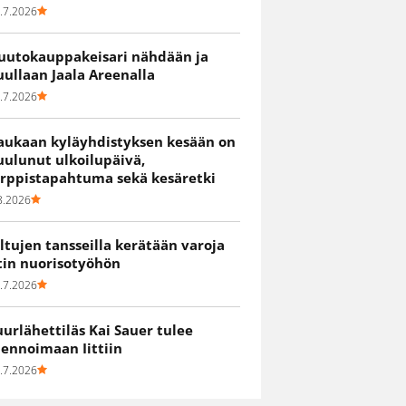
.7.2026
uutokauppakeisari nähdään ja
uullaan Jaala Areenalla
.7.2026
aukaan kyläyhdistyksen kesään on
uulunut ulkoilupäivä,
irppistapahtuma sekä kesäretki
8.2026
iltujen tansseilla kerätään varoja
itin nuorisotyöhön
.7.2026
uurlähettiläs Kai Sauer tulee
uennoimaan Iittiin
.7.2026