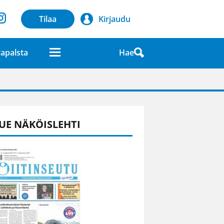
Tilaa
Kirjaudu
Hae
apalsta
laatuna lehdessä
UE NÄKÖISLEHTI