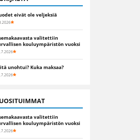
uodet eivät ole veljeksiä
8.2026
semakaavasta valitettiin
urvallisen kouluympäristön vuoksi
.7.2026
itä unohtui? Kuka maksaa?
.7.2026
UOSITUIMMAT
semakaavasta valitettiin
urvallisen kouluympäristön vuoksi
.7.2026