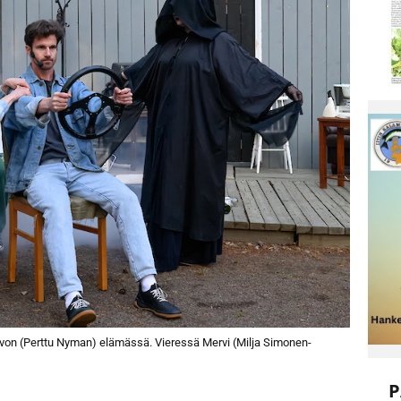
uvon (Perttu Nyman) elämässä. Vieressä Mervi (Milja Simonen-
P