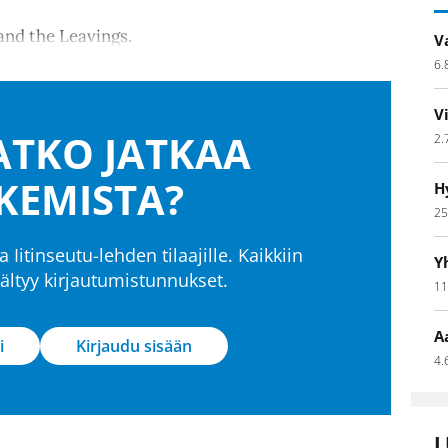
 and the Leavings.
V
6.
V
TKO JATKAA
2.
KEMISTA?
H
25
a Iitinseutu-lehden tilaajille. Kaikkiin
Y
isältyy kirjautumistunnukset.
11
A
i
Kirjaudu sisään
4.
L