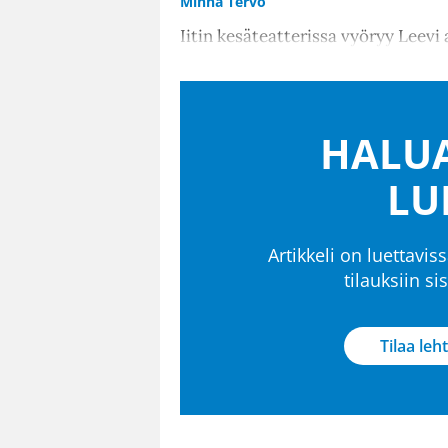
Minna Tervo
Iitin kesäteatterissa vyöryy Leevi
HALUA
LU
Artikkeli on luettaviss
tilauksiin s
Tilaa leht