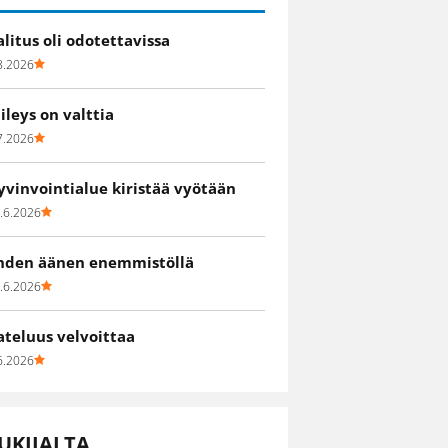
alitus oli odotettavissa
8.2026
iileys on valttia
7.2026
yvinvointialue kiristää vyötään
.6.2026
hden äänen enemmistöllä
.6.2026
ateluus velvoittaa
6.2026
UKIJALTA