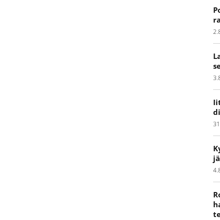
P
r
2.
L
s
3.
I
d
31
K
j
4.
R
h
t