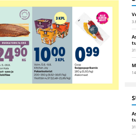
V
3.
A
t
31
M
14
S
A
t
31