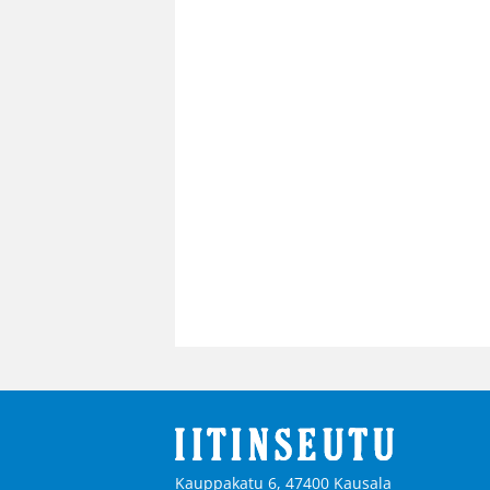
Kauppakatu 6, 47400 Kausala