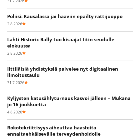
31.7.2026
Poliisi: Kausalassa jäi haaviin epäilty rattijuoppo
2.8.2026
Lahti Historic Rally tuo kisaajat Iitin seudulle
elokuussa
3.8.2026
Iittiläisiä yhdistyksiä palvelee nyt digitaalinen
ilmoitustaulu
31.7.2026
Kyljysten katusählyturnaus kasvoi jälleen – Mukana
jo 16 joukkuetta
4.8.2026
Rokotekriittisyys aiheuttaa haasteita
ennaltaehkäisevälle terveydenhoidolle