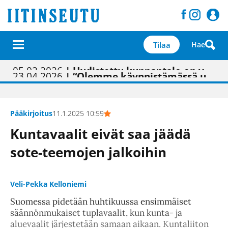
Tilaa
Hae
01.02.2026
05.02.2026
23.04.2026
| Painon vaihtumisen pitäisi näkyä hieman parempana painojäljen laatuna lehdessä
| Uudistettu kunnantalo on valoisa
| “Olemme käynnistämässä uudelleen keskustavisiotyön”
09.05.2026
| "Maalla on totuttu elämään omavaraisemmin kuin kaupungissa"
Pääkirjoitus
11.1.2025 10:59
Kuntavaalit eivät saa jäädä
sote-teemojen jalkoihin
Veli-Pekka Kelloniemi
Suomessa pidetään huhtikuussa ensimmäiset
säännönmukaiset tuplavaalit, kun kunta- ja
aluevaalit järjestetään samaan aikaan. Kuntaliiton