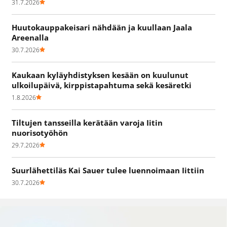
31.7.2026
Huutokauppakeisari nähdään ja kuullaan Jaala
Areenalla
30.7.2026
Kaukaan kyläyhdistyksen kesään on kuulunut
ulkoilupäivä, kirppistapahtuma sekä kesäretki
1.8.2026
Tiltujen tansseilla kerätään varoja Iitin
nuorisotyöhön
29.7.2026
Suurlähettiläs Kai Sauer tulee luennoimaan Iittiin
30.7.2026