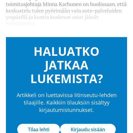
toimitusjohtaja Minna Karhunen on huolissaan, että
keskustelu tulee pyörimään vain sote-palveluiden
ympärillä ja kuntia koskevat asiat jäävät
toissijaisiksi.
HALUATKO
JATKAA
LUKEMISTA?
Artikkeli on luettavissa Iitinseutu-lehden
tilaajille. Kaikkiin tilauksiin sisältyy
kirjautumistunnukset.
Tilaa lehti
Kirjaudu sisään