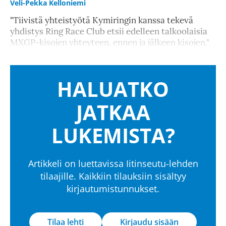
Veli-Pekka Kelloniemi
"Tiivistä yhteistyötä Kymiringin kanssa tekevä
yhdistys Ring Race Club etsii edelleen talkoolaisia
MXGP-kisojen yhteyteen, ennen ja jälkeen kisojen."
HALUATKO
JATKAA
LUKEMISTA?
Artikkeli on luettavissa Iitinseutu-lehden
tilaajille. Kaikkiin tilauksiin sisältyy
kirjautumistunnukset.
Tilaa lehti
Kirjaudu sisään