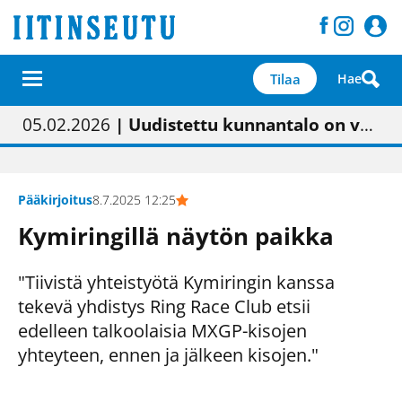
Tilaa
Hae
01.02.2026
05.02.2026
23.04.2026
| Painon vaihtumisen pitäisi näkyä hieman parempana painojäljen laatuna lehdessä
| Uudistettu kunnantalo on valoisa
| “Olemme käynnistämässä uudelleen keskustavisiotyön”
09.05.2026
| "Maalla on totuttu elämään omavaraisemmin kuin kaupungissa"
Pääkirjoitus
8.7.2025 12:25
Kymiringillä näytön paikka
"Tiivistä yhteistyötä Kymiringin kanssa
tekevä yhdistys Ring Race Club etsii
edelleen talkoolaisia MXGP-kisojen
yhteyteen, ennen ja jälkeen kisojen."