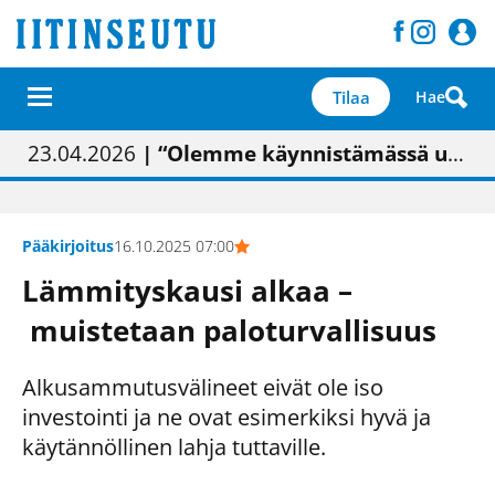
Tilaa
Hae
01.02.2026
05.02.2026
23.04.2026
| Painon vaihtumisen pitäisi näkyä hieman parempana painojäljen laatuna lehdessä
| Uudistettu kunnantalo on valoisa
| “Olemme käynnistämässä uudelleen keskustavisiotyön”
09.05.2026
| "Maalla on totuttu elämään omavaraisemmin kuin kaupungissa"
Pääkirjoitus
16.10.2025 07:00
Lämmityskausi alkaa –
muistetaan paloturvallisuus
Alkusammutusvälineet eivät ole iso
investointi ja ne ovat esimerkiksi hyvä ja
käytännöllinen lahja tuttaville.