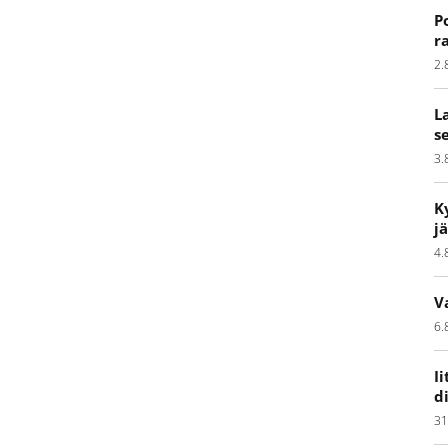
P
r
2.
L
s
3.
K
j
4.
V
6.
I
d
31