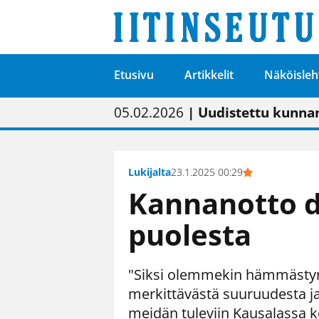
Etusivu
Artikkelit
Näköisleh
01.02.2026
05.02.2026
23.04.2026
| Painon vaihtumise
| Uudistettu kunnan
| “Olemme käynnist
09.05.2026
| "Maalla on totut
Lukijalta
23.1.2025 00:29
Kannanotto 
puolesta
"Siksi olemmekin hämmästyne
merkittävästä suuruudesta ja 
meidän tuleviin Kausalassa k