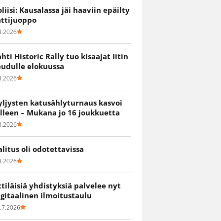
oliisi: Kausalassa jäi haaviin epäilty
attijuoppo
8.2026
ahti Historic Rally tuo kisaajat Iitin
eudulle elokuussa
8.2026
yljysten katusählyturnaus kasvoi
älleen – Mukana jo 16 joukkuetta
8.2026
alitus oli odotettavissa
8.2026
ittiläisiä yhdistyksiä palvelee nyt
igitaalinen ilmoitustaulu
.7.2026