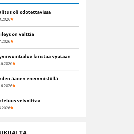
alitus oli odotettavissa
8.2026
iileys on valttia
7.2026
yvinvointialue kiristää vyötään
.6.2026
hden äänen enemmistöllä
.6.2026
ateluus velvoittaa
6.2026
UKIJALTA