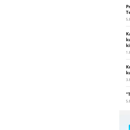
P
T
5.
K
k
k
1.
K
k
3.
"
5.