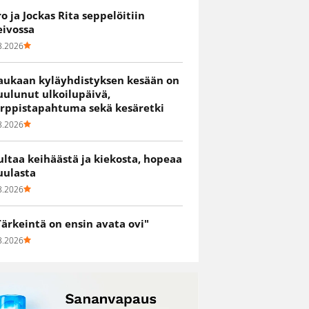
ro ja Jockas Rita seppelöitiin
eivossa
8.2026
aukaan kyläyhdistyksen kesään on
uulunut ulkoilupäivä,
irppistapahtuma sekä kesäretki
8.2026
ultaa keihäästä ja kiekosta, hopeaa
uulasta
8.2026
Tärkeintä on ensin avata ovi"
8.2026