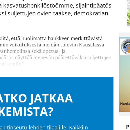
a kasvatushenkilöstöömme, sijaintipäätös
i suljettujen ovien taakse, demokratian
iitä, että huolimatta hankkeen merkittävästä
innin vaikutuksesta meidän tuleviin Kausalassa
vanhempiinsa sekä opetus- ja
päätös näyttää menevän päätettäväksi suljettujen
mattomiin."
TKO JATKAA
KEMISTA?
P
a Iitinseutu-lehden tilaajille. Kaikkiin