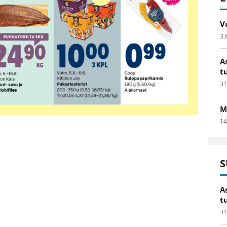
V
3.
A
t
31
M
14
S
A
t
31