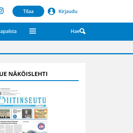
Tilaa
Kirjaudu
Hae
apalsta
laatuna lehdessä
UE NÄKÖISLEHTI