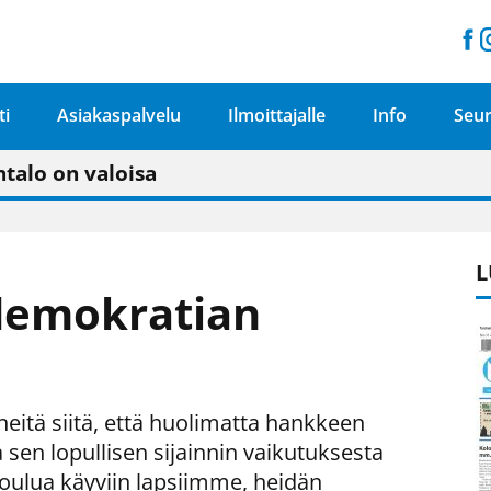
ti
Asiakaspalvelu
Ilmoittajalle
Info
Seur
n pitäisi näkyä hieman parempana painojäljen 
talo on valoisa
ämässä uudelleen keskustavisiotyön”
tu elämään omavaraisemmin kuin kaupungissa"
L
demokratian
itä siitä, että huolimatta hankkeen
sen lopullisen sijainnin vaikutuksesta
oulua käyviin lapsiimme, heidän