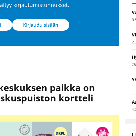
isältyy kirjautumistunnukset.
V
6.
i
Kirjaudu sisään
V
2.
H
25
Y
ukeskuksen paikka on
11
skuspuiston kortteli
A
4.
L