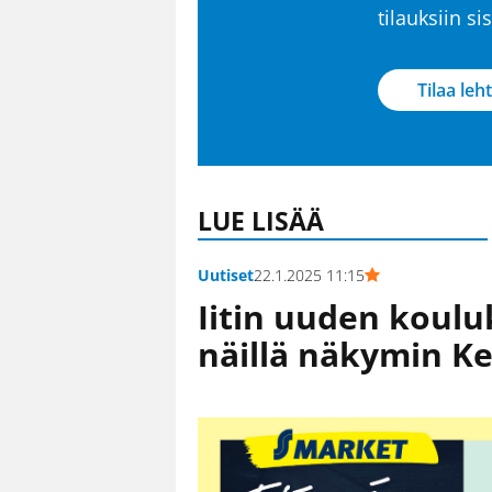
tilauksiin s
Tilaa leht
LUE LISÄÄ
Uutiset
22.1.2025 11:15
Iitin uuden koul
näillä näkymin Ke