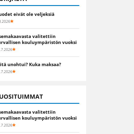
uodet eivät ole veljeksiä
8.2026
semakaavasta valitettiin
urvallisen kouluympäristön vuoksi
.7.2026
itä unohtui? Kuka maksaa?
.7.2026
UOSITUIMMAT
semakaavasta valitettiin
urvallisen kouluympäristön vuoksi
.7.2026