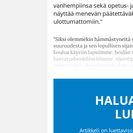
vanhempiinsa sekä opetus- j
näyttää menevän päätettäväks
ulottumattomiin."
"Siksi olemmekin hämmästyneitä s
suuruudesta ja sen lopullisen sija
koulua käyviin lapsiimme, heidän 
kasvatushenkilöstöömme, sijainti
ovien taakse, demokratian ulottu
HALUA
LU
Artikkeli on luettaviss