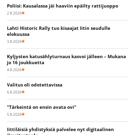
Poliisi: Kausalassa jäi haaviin epäilty rattijuoppo
2.8.2026
Lahti Historic Rally tuo kisaajat Iitin seudulle
elokuussa
3.8.2026
Kyljysten katusählyturnaus kasvoi jälleen – Mukana
jo 16 joukkuetta
4.8.2026
Valitus oli odotettavissa
6.8.2026
"Tärkeintä on ensin avata ovi"
5.8.2026
Iittiläisiä yhdistyksiä palvelee nyt digitaalinen