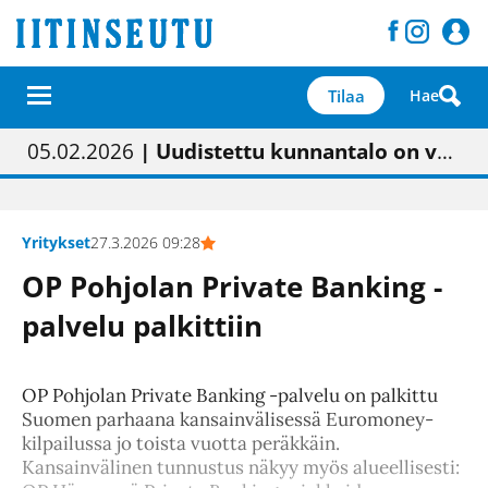
Tilaa
Hae
01.02.2026
05.02.2026
23.04.2026
| Painon vaihtumisen pitäisi näkyä hieman parempana painojäljen laatuna lehdessä
| Uudistettu kunnantalo on valoisa
| “Olemme käynnistämässä uudelleen keskustavisiotyön”
09.05.2026
| "Maalla on totuttu elämään omavaraisemmin kuin kaupungissa"
Yritykset
27.3.2026 09:28
OP Pohjolan Private Banking -
palvelu palkittiin
OP Pohjolan Private Banking -palvelu on palkittu
Suomen parhaana kansainvälisessä Euromoney-
kilpailussa jo toista vuotta peräkkäin.
Kansainvälinen tunnustus näkyy myös alueellisesti: