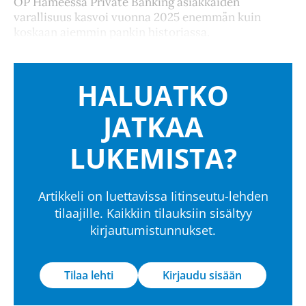
OP Hämeessä Private Banking asiakkaiden
varallisuus kasvoi vuonna 2025 enemmän kuin
koskaan aiemmin pankin historiassa.
HALUATKO
JATKAA
LUKEMISTA?
Artikkeli on luettavissa Iitinseutu-lehden
tilaajille. Kaikkiin tilauksiin sisältyy
kirjautumistunnukset.
Tilaa lehti
Kirjaudu sisään